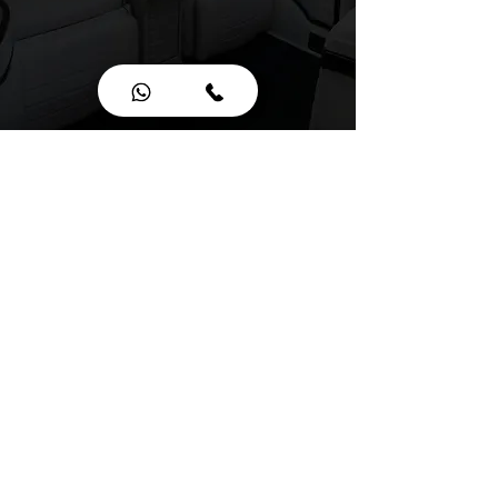
Tel.+33
07 85 80 48 00
|
Tel. +33785804800
SINCE 2020 Siren
882092562