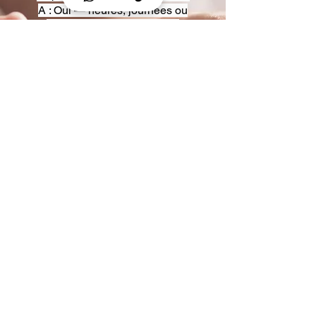
A : Oui — heures, journées ou
multi-jours, avec véhicules
adaptés (Classe S, Classe V,
van).
Q : Acceptez-vous des contrats
entreprise ou agences ?
A : Oui — nous proposons des
tarifs pro et des formules de
partenariat.
Q : Puis-je demander un véhicule
précis ?
A : Oui — réservez votre type de
véhicule lors de la demande
(Classe S, Classe V, van).