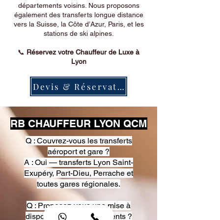
départements voisins. Nous proposons
également des transferts longue distance
vers la Suisse, la Côte d’Azur, Paris, et les
stations de ski alpines.
📞
Réservez votre Chauffeur de Luxe à
Lyon
Devis & Réservation
RB CHAUFFEUR LYON QCM
Q : Couvrez-vous les transferts
aéroport et gare ?
A : Oui — transferts Lyon Saint-
Exupéry, Part-Dieu, Perrache et
toutes gares régionales.
Q : Proposez-vous une mise à
disposition pour événements ?