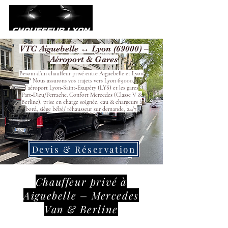
VTC Aiguebelle ↔ Lyon (69000) –
Aéroport & Gares
Besoin d’un chauffeur privé entre Aiguebelle et Lyon
? Nous assurons vos trajets vers Lyon 69000,
l’aéroport Lyon‑Saint‑Exupéry (LYS) et les gares
Part‑Dieu/Perrache. Confort Mercedes (Classe V &
Berline), prise en charge soignée, eau & chargeurs à
bord, siège bébé/ réhausseur sur demande, 24/7.
Devis & Réservation
Chauffeur privé à
Aiguebelle – Mercedes
Van & Berline