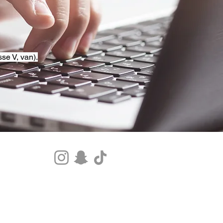
se V, van).
Tel.+33 07 85 80 48 00 |
CGV