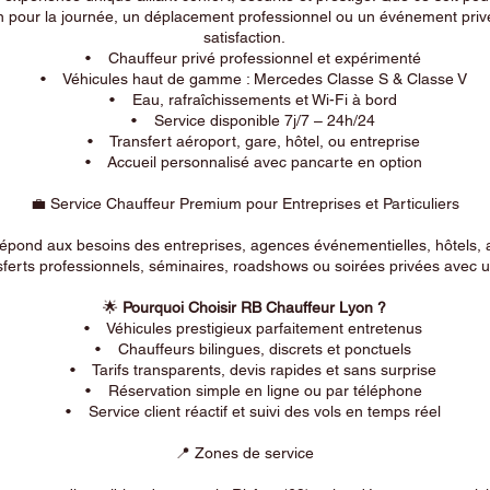
n pour la journée, un déplacement professionnel ou un événement privé
satisfaction.
• Chauffeur privé professionnel et expérimenté
• Véhicules haut de gamme : Mercedes Classe S & Classe V
• Eau, rafraîchissements et Wi-Fi à bord
• Service disponible 7j/7 – 24h/24
• Transfert aéroport, gare, hôtel, ou entreprise
• Accueil personnalisé avec pancarte en option
💼 Service Chauffeur Premium pour Entreprises et Particuliers
répond aux besoins des entreprises, agences événementielles, hôtels, 
ferts professionnels, séminaires, roadshows ou soirées privées avec un
🌟
Pourquoi Choisir RB Chauffeur Lyon ?
• Véhicules prestigieux parfaitement entretenus
• Chauffeurs bilingues, discrets et ponctuels
• Tarifs transparents, devis rapides et sans surprise
• Réservation simple en ligne ou par téléphone
• Service client réactif et suivi des vols en temps réel
📍 Zones de service