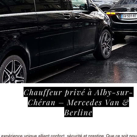
Chauffeur privé à Alby-sur-
Chéran – Mercedes Van &
Berline
périence unique alliant confort, sécurité et prestige. Que ce soit pour