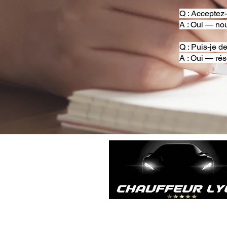
Q : Acceptez
A : Oui — nou
Q : Puis-je d
A : Oui — rés