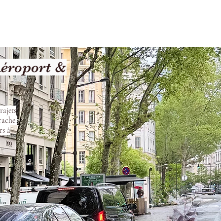
Terms and Conditions
Aéroport &
rajets
rache.
rs à