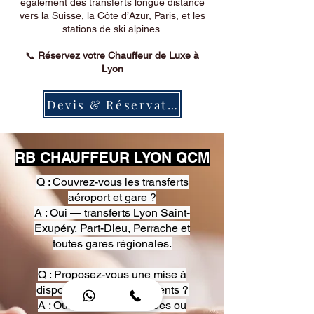
également des transferts longue distance
vers la Suisse, la Côte d’Azur, Paris, et les
stations de ski alpines.
📞
Réservez votre Chauffeur de Luxe à
Lyon
Devis & Réservation
RB CHAUFFEUR LYON QCM
Q : Couvrez-vous les transferts
aéroport et gare ?
A : Oui — transferts Lyon Saint-
Exupéry, Part-Dieu, Perrache et
toutes gares régionales.
Q : Proposez-vous une mise à
disposition pour événements ?
A : Oui — heures, journées ou