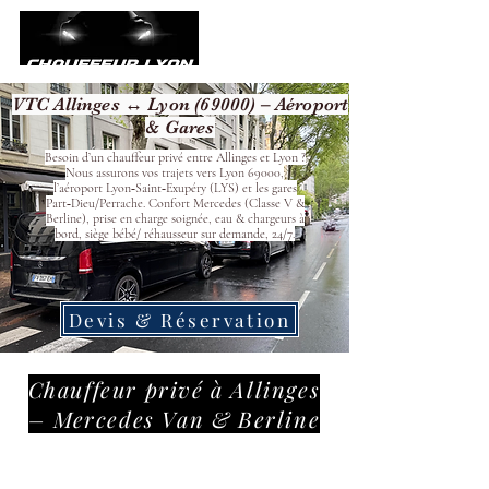
VTC Allinges ↔ Lyon (69000) – Aéroport
& Gares
Besoin d’un chauffeur privé entre Allinges et Lyon ?
Nous assurons vos trajets vers Lyon 69000,
l’aéroport Lyon‑Saint‑Exupéry (LYS) et les gares
Part‑Dieu/Perrache. Confort Mercedes (Classe V &
Berline), prise en charge soignée, eau & chargeurs à
bord, siège bébé/ réhausseur sur demande, 24/7.
Devis & Réservation
Chauffeur privé à Allinges
– Mercedes Van & Berline