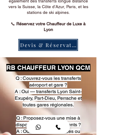
également des transferts longue distance
vers la Suisse, la Côte d’Azur, Paris, et les
stations de ski alpines.
📞
Réservez votre Chauffeur de Luxe à
Lyon
Devis & Réservation
RB CHAUFFEUR LYON QCM
Q : Couvrez-vous les transferts
aéroport et gare ?
A : Oui — transferts Lyon Saint-
Exupéry, Part-Dieu, Perrache et
toutes gares régionales.
Q : Proposez-vous une mise à
disposition pour événements ?
A : Oui — heures, journées ou