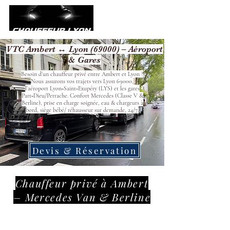
VTC Ambert ↔ Lyon (69000) – Aéroport
& Gares
Besoin d’un chauffeur privé entre Ambert et Lyon ?
Nous assurons vos trajets vers Lyon 69000,
l’aéroport Lyon‑Saint‑Exupéry (LYS) et les gares
Part‑Dieu/Perrache. Confort Mercedes (Classe V &
Berline), prise en charge soignée, eau & chargeurs à
bord, siège bébé/ réhausseur sur demande, 24/7.
Devis & Réservation
Chauffeur privé à Ambert
– Mercedes Van & Berline