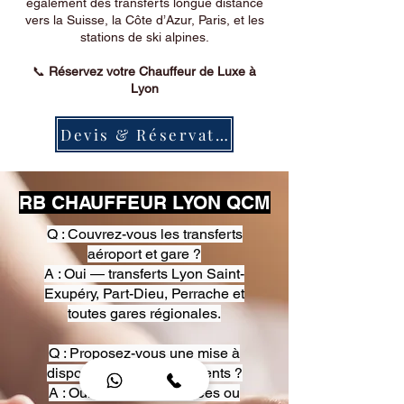
également des transferts longue distance
vers la Suisse, la Côte d’Azur, Paris, et les
stations de ski alpines.
📞
Réservez votre Chauffeur de Luxe à
Lyon
Devis & Réservation
RB CHAUFFEUR LYON QCM
Q : Couvrez-vous les transferts
aéroport et gare ?
A : Oui — transferts Lyon Saint-
Exupéry, Part-Dieu, Perrache et
toutes gares régionales.
Q : Proposez-vous une mise à
disposition pour événements ?
A : Oui — heures, journées ou