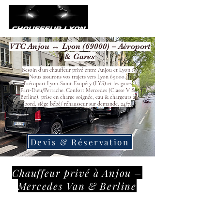
VTC Anjou ↔ Lyon (69000) – Aéroport
& Gares
Besoin d’un chauffeur privé entre Anjou et Lyon ?
Nous assurons vos trajets vers Lyon 69000,
l’aéroport Lyon‑Saint‑Exupéry (LYS) et les gares
Part‑Dieu/Perrache. Confort Mercedes (Classe V &
Berline), prise en charge soignée, eau & chargeurs à
bord, siège bébé/ réhausseur sur demande, 24/7.
Devis & Réservation
Chauffeur privé à Anjou –
Mercedes Van & Berline