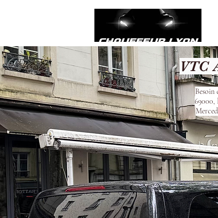
VTC A
Besoin 
69000, 
Mercede