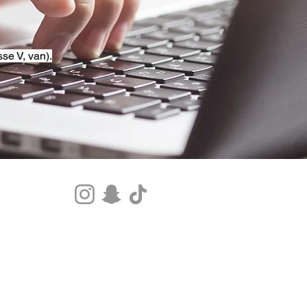
se V, van).
Tel.+33 07 85 80 48 00 |
CGV