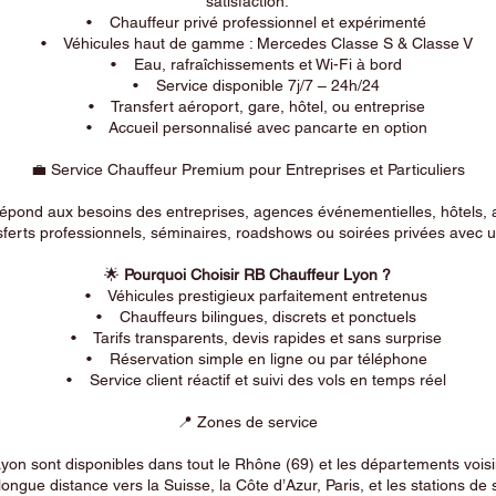
satisfaction.
• Chauffeur privé professionnel et expérimenté
• Véhicules haut de gamme : Mercedes Classe S & Classe V
• Eau, rafraîchissements et Wi-Fi à bord
• Service disponible 7j/7 – 24h/24
• Transfert aéroport, gare, hôtel, ou entreprise
• Accueil personnalisé avec pancarte en option
💼 Service Chauffeur Premium pour Entreprises et Particuliers
répond aux besoins des entreprises, agences événementielles, hôtels, 
ferts professionnels, séminaires, roadshows ou soirées privées avec un
🌟
Pourquoi Choisir RB Chauffeur Lyon ?
• Véhicules prestigieux parfaitement entretenus
• Chauffeurs bilingues, discrets et ponctuels
• Tarifs transparents, devis rapides et sans surprise
• Réservation simple en ligne ou par téléphone
• Service client réactif et suivi des vols en temps réel
📍 Zones de service
on sont disponibles dans tout le Rhône (69) et les départements voi
longue distance vers la Suisse, la Côte d’Azur, Paris, et les stations de 