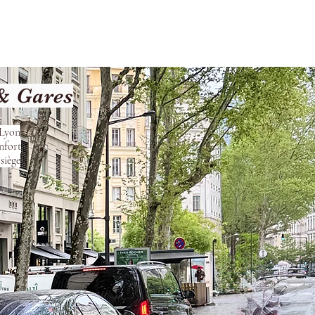
Terms and Conditions
 & Gares
 Lyon
nfort
siège