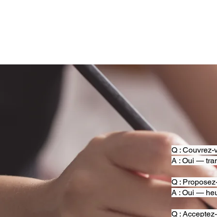
Q : Couvrez-v
A : Oui — tra
Q : Proposez
A : Oui — heu
Q : Acceptez