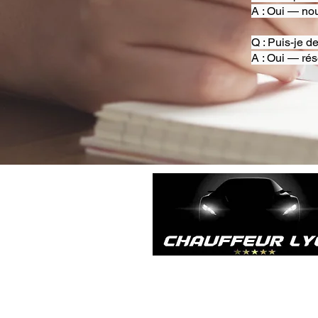
A : Oui — nou
Q : Puis-je d
A : Oui — rés