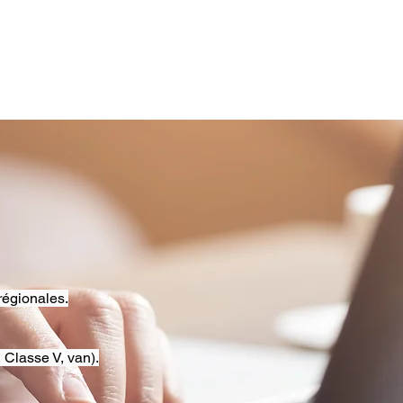
régionales.
 Classe V, van).