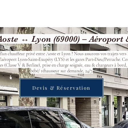
Welcome
Contact
Our Services
oste ↔ Lyon (69000) – Aéroport
d’un chauffeur privé entre Aoste et Lyon ? Nous assurons vos trajets vers
l’aéroport Lyon‑Saint‑Exupéry (LYS) et les gares Part‑Dieu/Perrache. Co
s (Classe V & Berline), prise en charge soignée, eau & chargeurs à bord, 
bébé/ réhausseur sur demande, 24/7.
Devis & Réservation