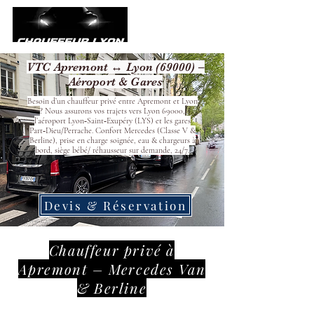
VTC Apremont ↔ Lyon (69000) –
Aéroport & Gares
Besoin d’un chauffeur privé entre Apremont et Lyon
? Nous assurons vos trajets vers Lyon 69000,
l’aéroport Lyon‑Saint‑Exupéry (LYS) et les gares
Part‑Dieu/Perrache. Confort Mercedes (Classe V &
Berline), prise en charge soignée, eau & chargeurs à
bord, siège bébé/ réhausseur sur demande, 24/7.
Devis & Réservation
Chauffeur privé à
Apremont – Mercedes Van
& Berline