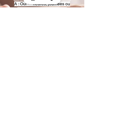
A : Oui — heures, journées ou
multi-jours, avec véhicules
adaptés (Classe S, Classe V,
van).
Q : Acceptez-vous des contrats
entreprise ou agences ?
A : Oui — nous proposons des
tarifs pro et des formules de
partenariat.
Q : Puis-je demander un véhicule
précis ?
A : Oui — réservez votre type de
véhicule lors de la demande
(Classe S, Classe V, van).