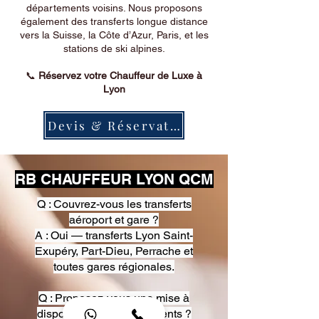
départements voisins. Nous proposons
également des transferts longue distance
vers la Suisse, la Côte d’Azur, Paris, et les
stations de ski alpines.
📞
Réservez votre Chauffeur de Luxe à
Lyon
Devis & Réservation
RB CHAUFFEUR LYON QCM
Q : Couvrez-vous les transferts
aéroport et gare ?
A : Oui — transferts Lyon Saint-
Exupéry, Part-Dieu, Perrache et
toutes gares régionales.
Q : Proposez-vous une mise à
disposition pour événements ?