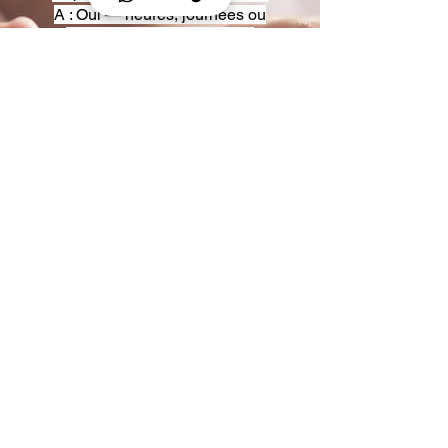
A : Oui — heures, journées ou
multi-jours, avec véhicules
adaptés (Classe S, Classe V,
van).
Q : Acceptez-vous des contrats
entreprise ou agences ?
A : Oui — nous proposons des
tarifs pro et des formules de
partenariat.
Q : Puis-je demander un véhicule
précis ?
A : Oui — réservez votre type de
véhicule lors de la demande
(Classe S, Classe V, van).