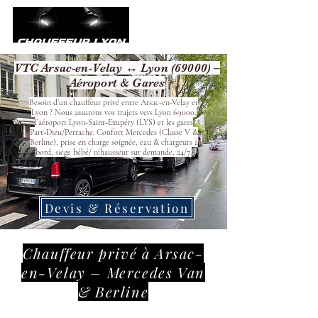
VTC Arsac-en-Velay ↔ Lyon (69000) –
Aéroport & Gares
Besoin d’un chauffeur privé entre Arsac-en-Velay et
Lyon ? Nous assurons vos trajets vers Lyon 69000,
l’aéroport Lyon‑Saint‑Exupéry (LYS) et les gares
Part‑Dieu/Perrache. Confort Mercedes (Classe V &
Berline), prise en charge soignée, eau & chargeurs à
bord, siège bébé/ réhausseur sur demande, 24/7.
Devis & Réservation
Chauffeur privé à Arsac-
en-Velay – Mercedes Van
& Berline