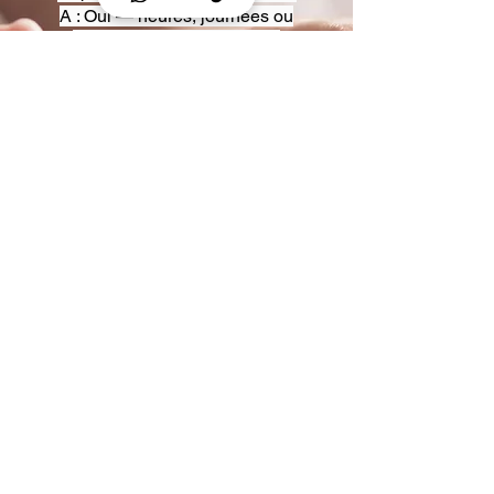
A : Oui — heures, journées ou
multi-jours, avec véhicules
adaptés (Classe S, Classe V,
van).
Q : Acceptez-vous des contrats
entreprise ou agences ?
A : Oui — nous proposons des
tarifs pro et des formules de
partenariat.
Q : Puis-je demander un véhicule
précis ?
A : Oui — réservez votre type de
véhicule lors de la demande
(Classe S, Classe V, van).