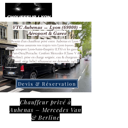
VTC Aubenas ↔ Lyon (69000) –
Aéroport & Gares
Besoin d’un chauffeur privé entre Aubenas et Lyon ?
Nous assurons vos trajets vers Lyon 69000,
l’aéroport Lyon‑Saint‑Exupéry (LYS) et les gares
Part‑Dieu/Perrache. Confort Mercedes (Classe V &
Berline), prise en charge soignée, eau & chargeurs à
bord, siège bébé/ réhausseur sur demande, 24/7.
Devis & Réservation
Chauffeur privé à
Aubenas – Mercedes Van
& Berline