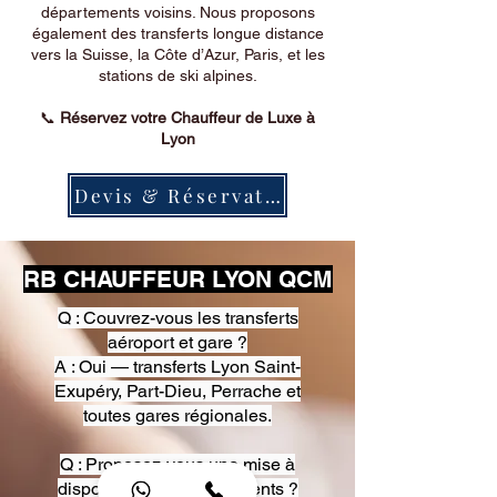
départements voisins. Nous proposons
également des transferts longue distance
vers la Suisse, la Côte d’Azur, Paris, et les
stations de ski alpines.
📞
Réservez votre Chauffeur de Luxe à
Lyon
Devis & Réservation
RB CHAUFFEUR LYON QCM
Q : Couvrez-vous les transferts
aéroport et gare ?
A : Oui — transferts Lyon Saint-
Exupéry, Part-Dieu, Perrache et
toutes gares régionales.
Q : Proposez-vous une mise à
disposition pour événements ?