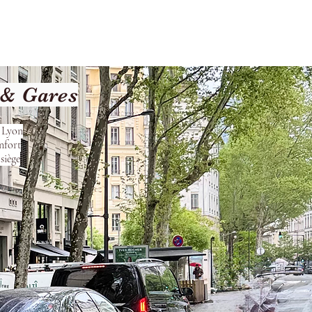
Terms and Conditions
 & Gares
s Lyon
nfort
siège