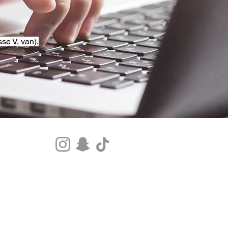
se V, van).
Tel.+33 07 85 80 48 00 |
CGV