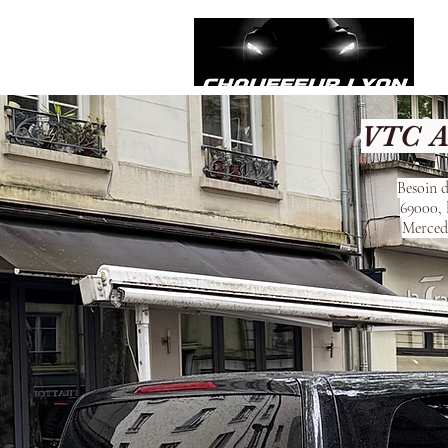
VTC A
Besoin d
69000, 
Mercede