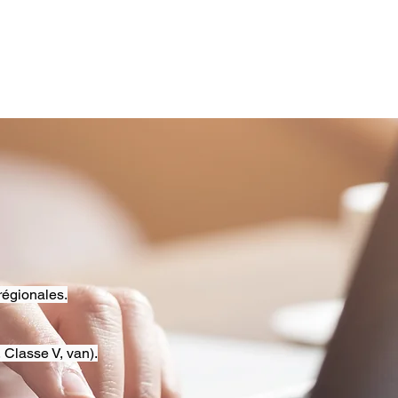
régionales.
 Classe V, van).