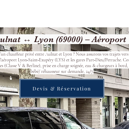
Welcome
Contact
Our Services
ulnat ↔ Lyon (69000) – Aéroport
’un chauffeur privé entre Aulnat et Lyon ? Nous assurons vos trajets ver
l’aéroport Lyon‑Saint‑Exupéry (LYS) et les gares Part‑Dieu/Perrache. Co
s (Classe V & Berline), prise en charge soignée, eau & chargeurs à bord, 
bébé/ réhausseur sur demande, 24/7.
Devis & Réservation