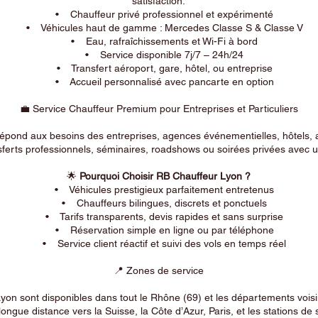
satisfaction.
• Chauffeur privé professionnel et expérimenté
• Véhicules haut de gamme : Mercedes Classe S & Classe V
• Eau, rafraîchissements et Wi-Fi à bord
• Service disponible 7j/7 – 24h/24
• Transfert aéroport, gare, hôtel, ou entreprise
• Accueil personnalisé avec pancarte en option
💼 Service Chauffeur Premium pour Entreprises et Particuliers
répond aux besoins des entreprises, agences événementielles, hôtels, 
ferts professionnels, séminaires, roadshows ou soirées privées avec un
🌟
Pourquoi Choisir RB Chauffeur Lyon ?
• Véhicules prestigieux parfaitement entretenus
• Chauffeurs bilingues, discrets et ponctuels
• Tarifs transparents, devis rapides et sans surprise
• Réservation simple en ligne ou par téléphone
• Service client réactif et suivi des vols en temps réel
📍 Zones de service
on sont disponibles dans tout le Rhône (69) et les départements voi
longue distance vers la Suisse, la Côte d’Azur, Paris, et les stations de 