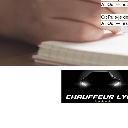
A : Oui — nou
Q : Puis-je d
A : Oui — rés