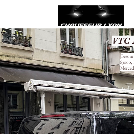
VTC A
Besoin 
69000, 
Mercede