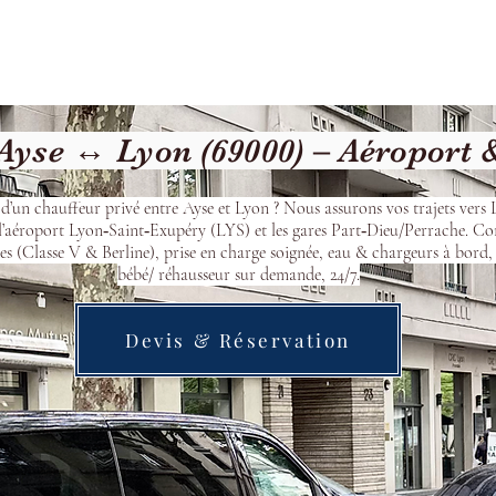
Welcome
Contact
Our Services
yse ↔ Lyon (69000) – Aéroport 
d’un chauffeur privé entre Ayse et Lyon ? Nous assurons vos trajets vers
l’aéroport Lyon‑Saint‑Exupéry (LYS) et les gares Part‑Dieu/Perrache. Co
s (Classe V & Berline), prise en charge soignée, eau & chargeurs à bord, 
bébé/ réhausseur sur demande, 24/7.
Devis & Réservation