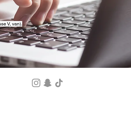
se V, van).
Tel.+33 07 85 80 48 00 |
CGV