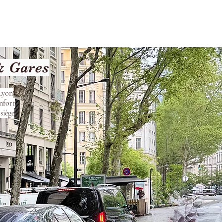
Terms and Conditions
& Gares
 Lyon
nfort
siège