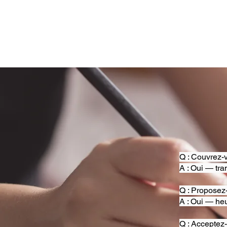
Q : Couvrez-v
A : Oui — tra
Q : Proposez
A : Oui — heu
Q : Acceptez