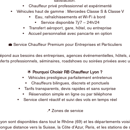
satisfaction.
• Chauffeur privé professionnel et expérimenté
• Véhicules haut de gamme : Mercedes Classe S & Classe V
• Eau, rafraîchissements et Wi-Fi à bord
• Service disponible 7j/7 – 24h/24
• Transfert aéroport, gare, hôtel, ou entreprise
• Accueil personnalisé avec pancarte en option
💼 Service Chauffeur Premium pour Entreprises et Particuliers
répond aux besoins des entreprises, agences événementielles, hôtels, 
ferts professionnels, séminaires, roadshows ou soirées privées avec un
🌟
Pourquoi Choisir RB Chauffeur Lyon ?
• Véhicules prestigieux parfaitement entretenus
• Chauffeurs bilingues, discrets et ponctuels
• Tarifs transparents, devis rapides et sans surprise
• Réservation simple en ligne ou par téléphone
• Service client réactif et suivi des vols en temps réel
📍 Zones de service
on sont disponibles dans tout le Rhône (69) et les départements voi
longue distance vers la Suisse, la Côte d’Azur, Paris, et les stations de 