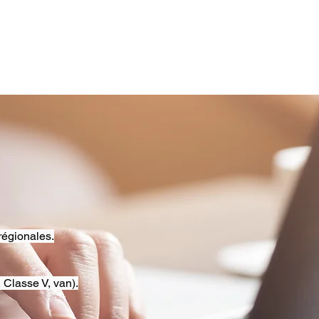
régionales.
 Classe V, van).