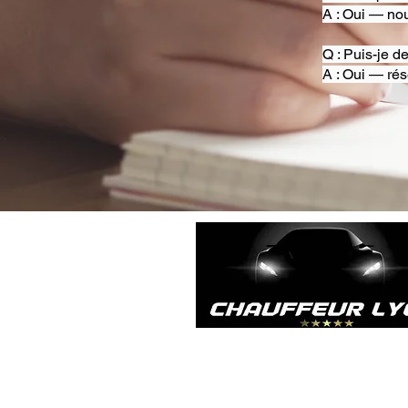
A : Oui — nou
Q : Puis-je d
A : Oui — rés