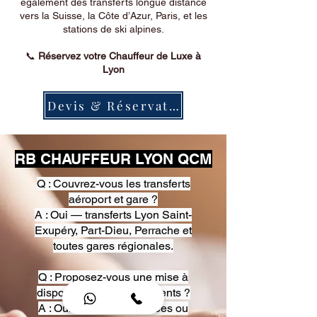
également des transferts longue distance
vers la Suisse, la Côte d’Azur, Paris, et les
stations de ski alpines.
📞
Réservez votre Chauffeur de Luxe à
Lyon
Devis & Réservation
RB CHAUFFEUR LYON QCM
Q : Couvrez-vous les transferts
aéroport et gare ?
A : Oui — transferts Lyon Saint-
Exupéry, Part-Dieu, Perrache et
toutes gares régionales.
Q : Proposez-vous une mise à
disposition pour événements ?
A : Oui — heures, journées ou