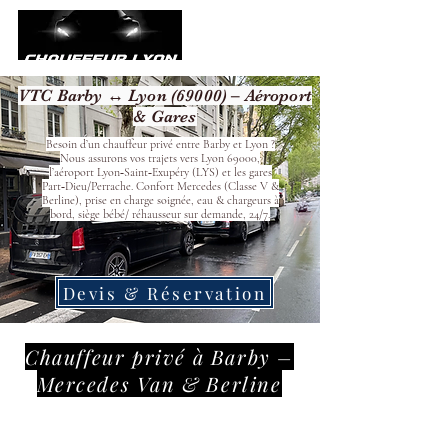
VTC Barby ↔ Lyon (69000) – Aéroport
& Gares
Besoin d’un chauffeur privé entre Barby et Lyon ?
Nous assurons vos trajets vers Lyon 69000,
l’aéroport Lyon‑Saint‑Exupéry (LYS) et les gares
Part‑Dieu/Perrache. Confort Mercedes (Classe V &
Berline), prise en charge soignée, eau & chargeurs à
bord, siège bébé/ réhausseur sur demande, 24/7.
Devis & Réservation
Chauffeur privé à Barby –
Mercedes Van & Berline