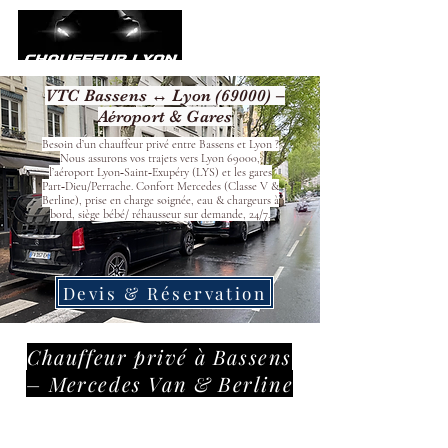
VTC Bassens ↔ Lyon (69000) –
Aéroport & Gares
Besoin d’un chauffeur privé entre Bassens et Lyon ?
Nous assurons vos trajets vers Lyon 69000,
l’aéroport Lyon‑Saint‑Exupéry (LYS) et les gares
Part‑Dieu/Perrache. Confort Mercedes (Classe V &
Berline), prise en charge soignée, eau & chargeurs à
bord, siège bébé/ réhausseur sur demande, 24/7.
Devis & Réservation
Chauffeur privé à Bassens
– Mercedes Van & Berline