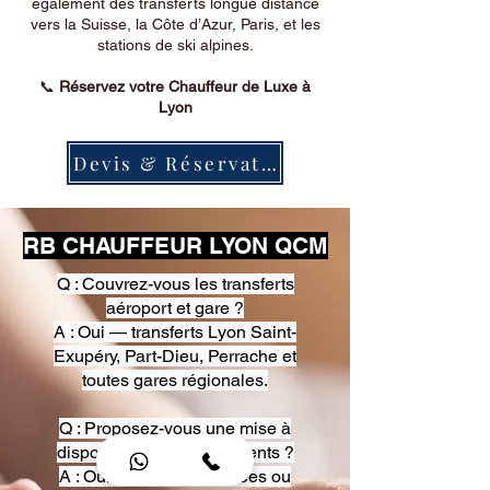
également des transferts longue distance
vers la Suisse, la Côte d’Azur, Paris, et les
stations de ski alpines.
📞
Réservez votre Chauffeur de Luxe à
Lyon
Devis & Réservation
RB CHAUFFEUR LYON QCM
Q : Couvrez-vous les transferts
aéroport et gare ?
A : Oui — transferts Lyon Saint-
Exupéry, Part-Dieu, Perrache et
toutes gares régionales.
Q : Proposez-vous une mise à
disposition pour événements ?
A : Oui — heures, journées ou