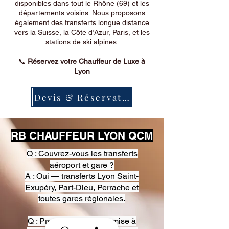
disponibles dans tout le Rhône (69) et les
départements voisins. Nous proposons
également des transferts longue distance
vers la Suisse, la Côte d’Azur, Paris, et les
stations de ski alpines.
📞
Réservez votre Chauffeur de Luxe à
Lyon
Devis & Réservation
RB CHAUFFEUR LYON QCM
Q : Couvrez-vous les transferts
aéroport et gare ?
A : Oui — transferts Lyon Saint-
Exupéry, Part-Dieu, Perrache et
toutes gares régionales.
Q : Proposez-vous une mise à