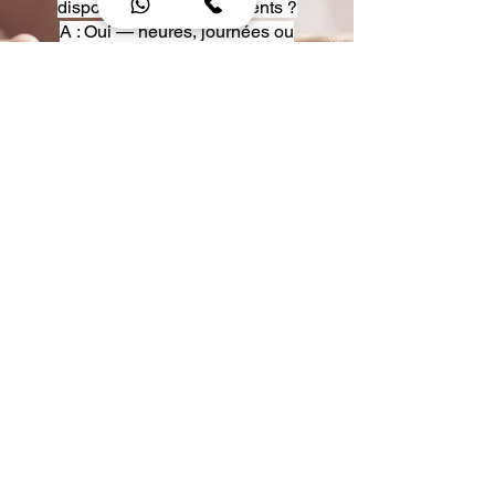
disposition pour événements ?
A : Oui — heures, journées ou
multi-jours, avec véhicules
adaptés (Classe S, Classe V,
van).
Q : Acceptez-vous des contrats
entreprise ou agences ?
A : Oui — nous proposons des
tarifs pro et des formules de
partenariat.
Q : Puis-je demander un véhicule
précis ?
A : Oui — réservez votre type de
véhicule lors de la demande
(Classe S, Classe V, van).