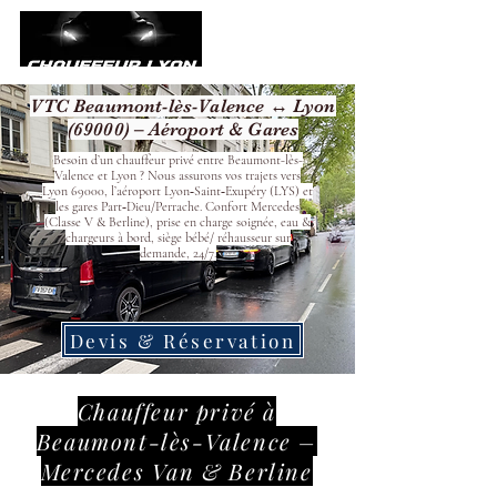
VTC Beaumont-lès-Valence ↔ Lyon
(69000) – Aéroport & Gares
Besoin d’un chauffeur privé entre Beaumont-lès-
Valence et Lyon ? Nous assurons vos trajets vers
Lyon 69000, l’aéroport Lyon‑Saint‑Exupéry (LYS) et
les gares Part‑Dieu/Perrache. Confort Mercedes
(Classe V & Berline), prise en charge soignée, eau &
chargeurs à bord, siège bébé/ réhausseur sur
demande, 24/7.
Devis & Réservation
Chauffeur privé à
Beaumont-lès-Valence –
Mercedes Van & Berline