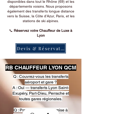
disponibles dans tout le Rhône (69) et les
départements voisins. Nous proposons
également des transferts longue distance
vers la Suisse, la Côte d’Azur, Paris, et les
stations de ski alpines.
📞
Réservez votre Chauffeur de Luxe à
Lyon
Devis & Réservation
RB CHAUFFEUR LYON QCM
Q : Couvrez-vous les transferts
aéroport et gare ?
A : Oui — transferts Lyon Saint-
Exupéry, Part-Dieu, Perrache et
toutes gares régionales.
Q : Proposez-vous une mise à