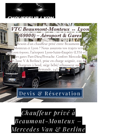
VTC Beaumont-Monteux ↔ Lyon
(69000) – Aéroport & Gares
Besoin d’un chauffeur privé entre Beaumont-
Monteux et Lyon ? Nous assurons vos trajets vers
Lyon 69000, l’aéroport Lyon‑Saint‑Exupéry (LYS) et
les gares Part‑Dieu/Perrache. Confort Mercedes
(Classe V & Berline), prise en charge soignée, eau &
chargeurs à bord, siège bébé/ réhausseur sur
demande, 24/7.
Devis & Réservation
Chauffeur privé à
Beaumont-Monteux –
Mercedes Van & Berline