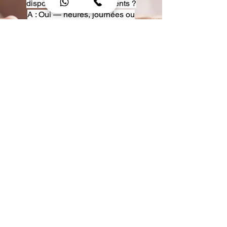
disposition pour événements ?
A : Oui — heures, journées ou
multi-jours, avec véhicules
adaptés (Classe S, Classe V,
van).
Q : Acceptez-vous des contrats
entreprise ou agences ?
A : Oui — nous proposons des
tarifs pro et des formules de
partenariat.
Q : Puis-je demander un véhicule
précis ?
A : Oui — réservez votre type de
véhicule lors de la demande
(Classe S, Classe V, van).