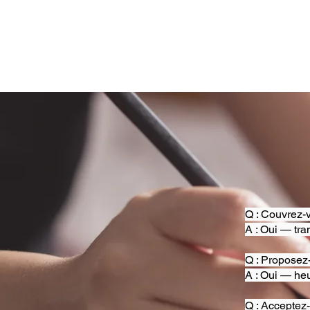
Q : Couvrez-v
A : Oui — tra
Q : Proposez
A : Oui — heu
Q : Acceptez