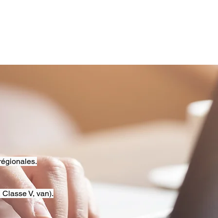
régionales.
 Classe V, van).