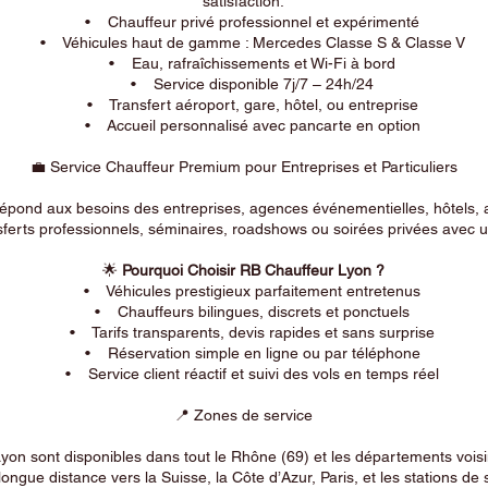
satisfaction.
• Chauffeur privé professionnel et expérimenté
• Véhicules haut de gamme : Mercedes Classe S & Classe V
• Eau, rafraîchissements et Wi-Fi à bord
• Service disponible 7j/7 – 24h/24
• Transfert aéroport, gare, hôtel, ou entreprise
• Accueil personnalisé avec pancarte en option
💼 Service Chauffeur Premium pour Entreprises et Particuliers
répond aux besoins des entreprises, agences événementielles, hôtels, 
ferts professionnels, séminaires, roadshows ou soirées privées avec un
🌟
Pourquoi Choisir RB Chauffeur Lyon ?
• Véhicules prestigieux parfaitement entretenus
• Chauffeurs bilingues, discrets et ponctuels
• Tarifs transparents, devis rapides et sans surprise
• Réservation simple en ligne ou par téléphone
• Service client réactif et suivi des vols en temps réel
📍 Zones de service
on sont disponibles dans tout le Rhône (69) et les départements voi
longue distance vers la Suisse, la Côte d’Azur, Paris, et les stations de 