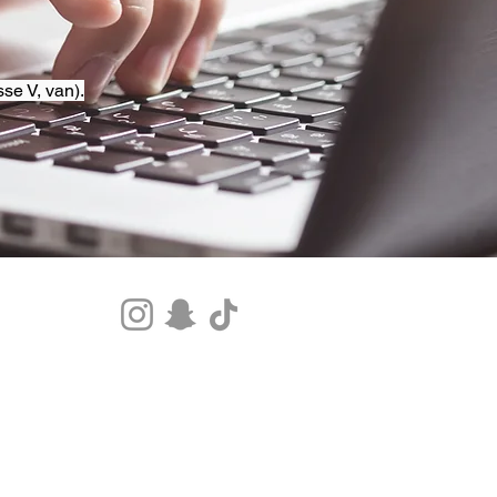
se V, van).
Tel.+33 07 85 80 48 00 |
CGV