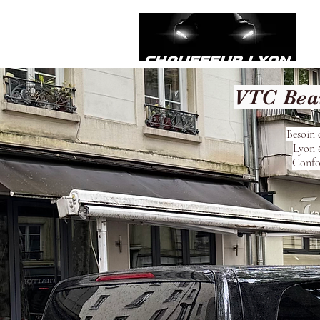
VTC Beau
Besoin 
Lyon 6
Confor