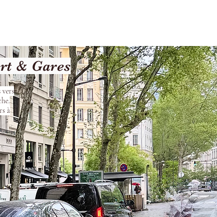
Terms and Conditions
rt & Gares
 vers
che.
rs à