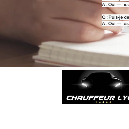
A : Oui — nou
Q : Puis-je d
A : Oui — rés