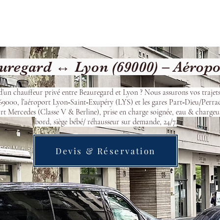
Welcome
Contact
Our Services
regard ↔ Lyon (69000) – Aéropo
d’un chauffeur privé entre Beauregard et Lyon ? Nous assurons vos trajets
9000, l’aéroport Lyon‑Saint‑Exupéry (LYS) et les gares Part‑Dieu/Perra
t Mercedes (Classe V & Berline), prise en charge soignée, eau & chargeu
bord, siège bébé/ réhausseur sur demande, 24/7.
Devis & Réservation