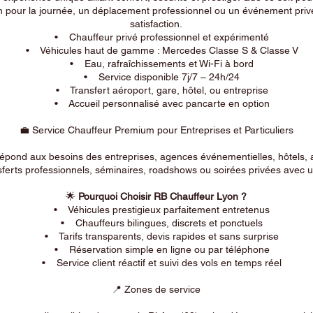
n pour la journée, un déplacement professionnel ou un événement privé
satisfaction.
• Chauffeur privé professionnel et expérimenté
• Véhicules haut de gamme : Mercedes Classe S & Classe V
• Eau, rafraîchissements et Wi-Fi à bord
• Service disponible 7j/7 – 24h/24
• Transfert aéroport, gare, hôtel, ou entreprise
• Accueil personnalisé avec pancarte en option
💼 Service Chauffeur Premium pour Entreprises et Particuliers
répond aux besoins des entreprises, agences événementielles, hôtels, 
ferts professionnels, séminaires, roadshows ou soirées privées avec un
🌟
Pourquoi Choisir RB Chauffeur Lyon ?
• Véhicules prestigieux parfaitement entretenus
• Chauffeurs bilingues, discrets et ponctuels
• Tarifs transparents, devis rapides et sans surprise
• Réservation simple en ligne ou par téléphone
• Service client réactif et suivi des vols en temps réel
📍 Zones de service