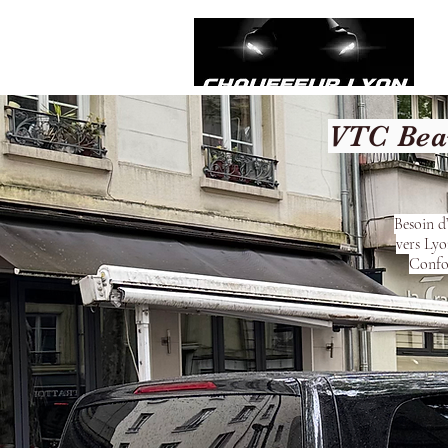
VTC Beau
Besoin d
vers Lyo
Confor