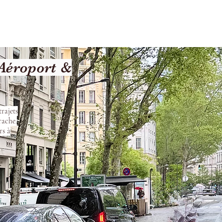
Terms and Conditions
Aéroport &
rajets
rache.
rs à