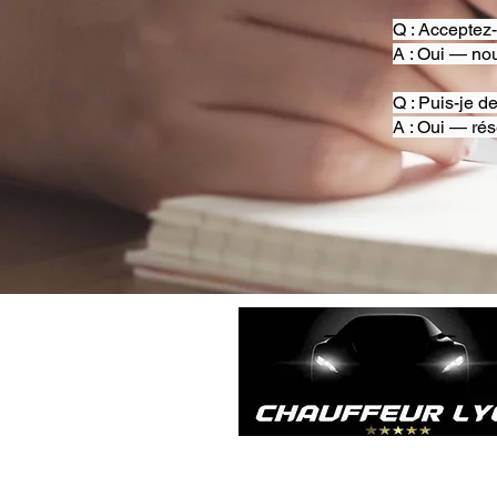
Q : Acceptez
A : Oui — nou
Q : Puis-je d
A : Oui — rés