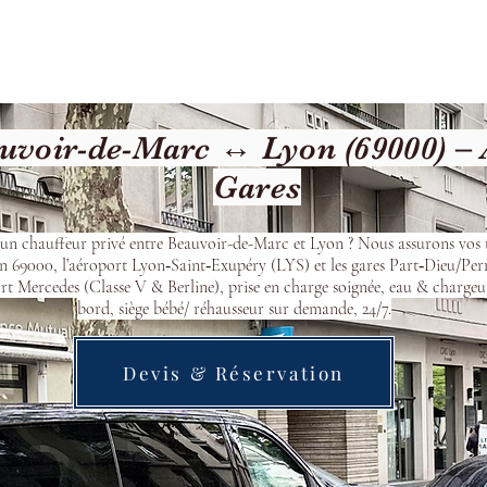
Welcome
Contact
Our Services
voir-de-Marc ↔ Lyon (69000) – 
Gares
’un chauffeur privé entre Beauvoir-de-Marc et Lyon ? Nous assurons vos t
n 69000, l’aéroport Lyon‑Saint‑Exupéry (LYS) et les gares Part‑Dieu/Per
t Mercedes (Classe V & Berline), prise en charge soignée, eau & chargeu
bord, siège bébé/ réhausseur sur demande, 24/7.
Devis & Réservation