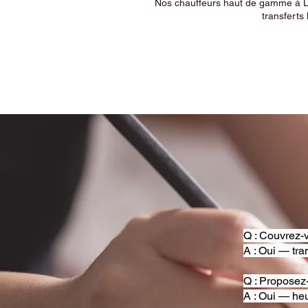
Nos chauffeurs haut de gamme à Ly
transferts 
Q : Couvrez-v
A : Oui — tra
Q : Proposez
A : Oui — heu