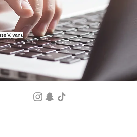
se V, van).
Tel.+33 07 85 80 48 00 |
CGV