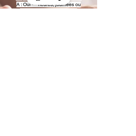
A : Oui — heures, journées ou
multi-jours, avec véhicules
adaptés (Classe S, Classe V,
van).
Q : Acceptez-vous des contrats
entreprise ou agences ?
A : Oui — nous proposons des
tarifs pro et des formules de
partenariat.
Q : Puis-je demander un véhicule
précis ?
A : Oui — réservez votre type de
véhicule lors de la demande
(Classe S, Classe V, van).