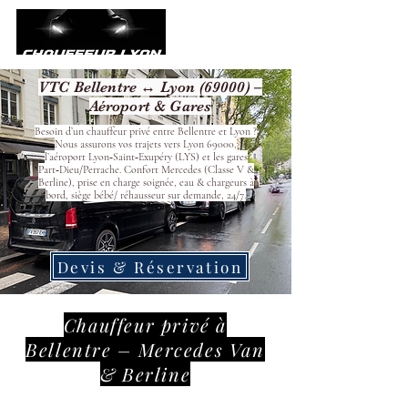
VTC Bellentre ↔ Lyon (69000) –
Aéroport & Gares
Besoin d’un chauffeur privé entre Bellentre et Lyon ?
Nous assurons vos trajets vers Lyon 69000,
l’aéroport Lyon‑Saint‑Exupéry (LYS) et les gares
Part‑Dieu/Perrache. Confort Mercedes (Classe V &
Berline), prise en charge soignée, eau & chargeurs à
bord, siège bébé/ réhausseur sur demande, 24/7.
Devis & Réservation
Chauffeur privé à
Bellentre – Mercedes Van
& Berline