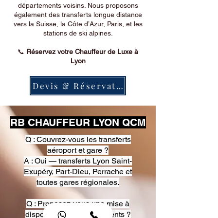
départements voisins. Nous proposons
également des transferts longue distance
vers la Suisse, la Côte d’Azur, Paris, et les
stations de ski alpines.
📞
Réservez votre Chauffeur de Luxe à
Lyon
Devis & Réservation
RB CHAUFFEUR LYON QCM
Q : Couvrez-vous les transferts
aéroport et gare ?
A : Oui — transferts Lyon Saint-
Exupéry, Part-Dieu, Perrache et
toutes gares régionales.
Q : Proposez-vous une mise à
disposition pour événements ?