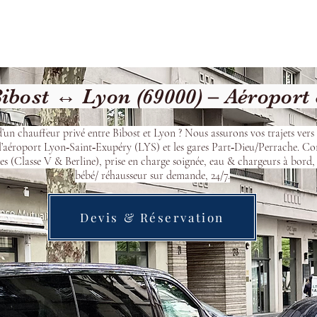
Welcome
Contact
Our Services
ibost ↔ Lyon (69000) – Aéroport
d’un chauffeur privé entre Bibost et Lyon ? Nous assurons vos trajets ver
l’aéroport Lyon‑Saint‑Exupéry (LYS) et les gares Part‑Dieu/Perrache. Co
s (Classe V & Berline), prise en charge soignée, eau & chargeurs à bord, 
bébé/ réhausseur sur demande, 24/7.
Devis & Réservation