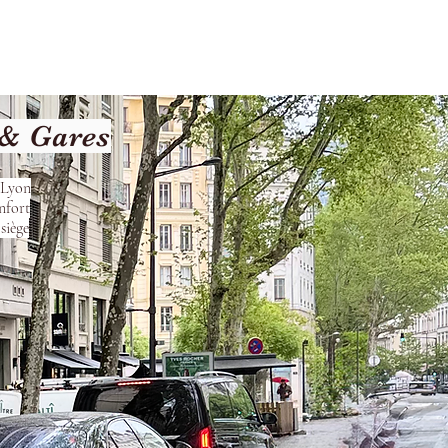
Terms and Conditions
 & Gares
s Lyon
nfort
siège