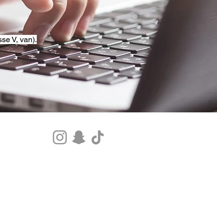
se V, van).
Tel.+33 07 85 80 48 00 |
CGV