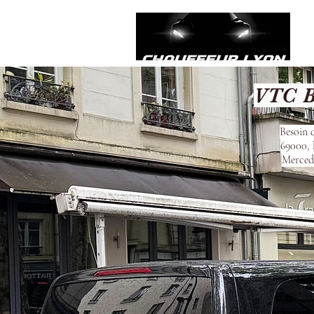
VTC B
Besoin 
69000, 
Mercede