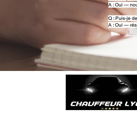
A : Oui — nou
Q : Puis-je d
A : Oui — rés