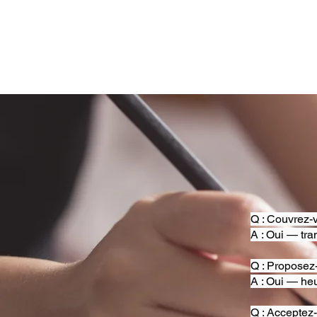
Q : Couvrez-v
A : Oui — tra
Q : Proposez
A : Oui — heu
Q : Acceptez