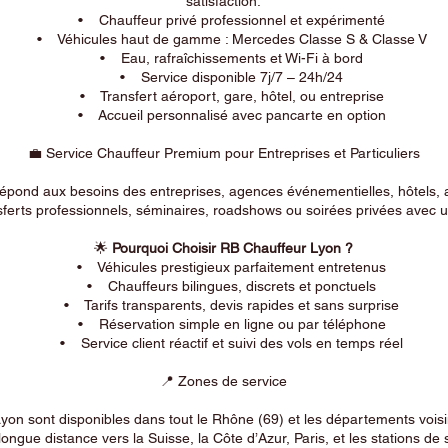
satisfaction.
• Chauffeur privé professionnel et expérimenté
• Véhicules haut de gamme : Mercedes Classe S & Classe V
• Eau, rafraîchissements et Wi-Fi à bord
• Service disponible 7j/7 – 24h/24
• Transfert aéroport, gare, hôtel, ou entreprise
• Accueil personnalisé avec pancarte en option
💼 Service Chauffeur Premium pour Entreprises et Particuliers
répond aux besoins des entreprises, agences événementielles, hôtels, 
ferts professionnels, séminaires, roadshows ou soirées privées avec un
🌟
Pourquoi Choisir RB Chauffeur Lyon ?
• Véhicules prestigieux parfaitement entretenus
• Chauffeurs bilingues, discrets et ponctuels
• Tarifs transparents, devis rapides et sans surprise
• Réservation simple en ligne ou par téléphone
• Service client réactif et suivi des vols en temps réel
📍 Zones de service
on sont disponibles dans tout le Rhône (69) et les départements voi
longue distance vers la Suisse, la Côte d’Azur, Paris, et les stations de 