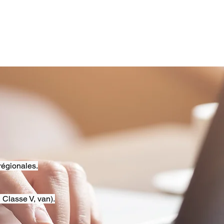
régionales.
 Classe V, van).