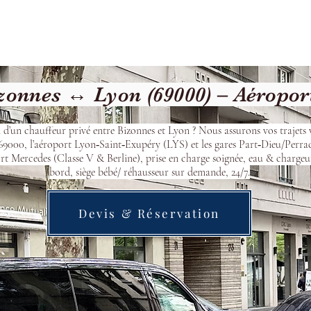
Welcome
Contact
Our Services
onnes ↔ Lyon (69000) – Aéropor
 d’un chauffeur privé entre Bizonnes et Lyon ? Nous assurons vos trajets 
9000, l’aéroport Lyon‑Saint‑Exupéry (LYS) et les gares Part‑Dieu/Perra
t Mercedes (Classe V & Berline), prise en charge soignée, eau & chargeu
bord, siège bébé/ réhausseur sur demande, 24/7.
Devis & Réservation