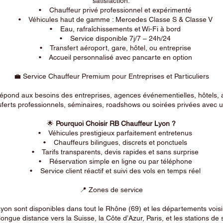
satisfaction.
• Chauffeur privé professionnel et expérimenté
• Véhicules haut de gamme : Mercedes Classe S & Classe V
• Eau, rafraîchissements et Wi-Fi à bord
• Service disponible 7j/7 – 24h/24
• Transfert aéroport, gare, hôtel, ou entreprise
• Accueil personnalisé avec pancarte en option
💼 Service Chauffeur Premium pour Entreprises et Particuliers
répond aux besoins des entreprises, agences événementielles, hôtels, 
ferts professionnels, séminaires, roadshows ou soirées privées avec un
🌟
Pourquoi Choisir RB Chauffeur Lyon ?
• Véhicules prestigieux parfaitement entretenus
• Chauffeurs bilingues, discrets et ponctuels
• Tarifs transparents, devis rapides et sans surprise
• Réservation simple en ligne ou par téléphone
• Service client réactif et suivi des vols en temps réel
📍 Zones de service
on sont disponibles dans tout le Rhône (69) et les départements voi
longue distance vers la Suisse, la Côte d’Azur, Paris, et les stations de 