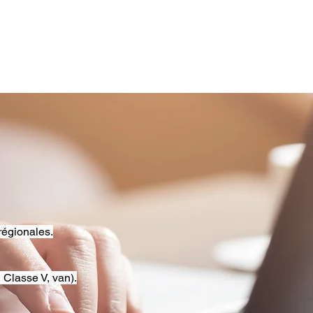
régionales.
 Classe V, van).