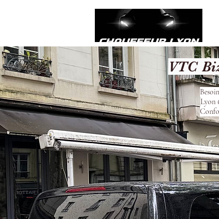
VTC Biz
Besoin
Lyon 6
Confor