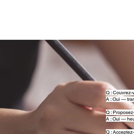
Q : Couvrez-v
A : Oui — tra
Q : Proposez
A : Oui — heu
Q : Acceptez