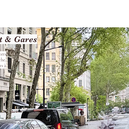
Terms and Conditions
t & Gares
vers
che.
rs à