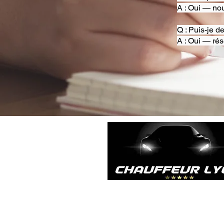
A : Oui — nou
Q : Puis-je d
A : Oui — rés