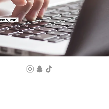
se V, van).
Tel.+33 07 85 80 48 00 |
CGV