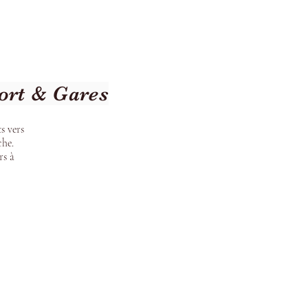
Terms and Conditions
ort & Gares
s vers
che.
rs à