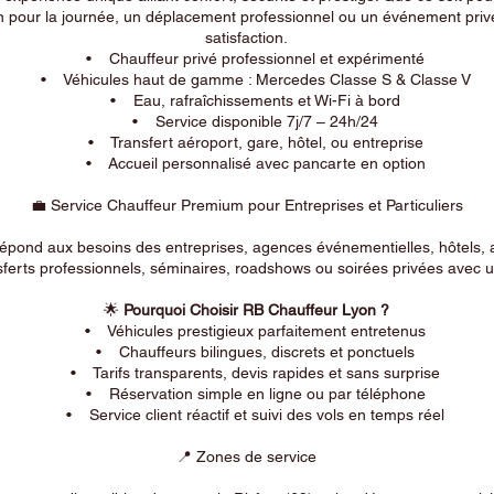
n pour la journée, un déplacement professionnel ou un événement privé
satisfaction.
• Chauffeur privé professionnel et expérimenté
• Véhicules haut de gamme : Mercedes Classe S & Classe V
• Eau, rafraîchissements et Wi-Fi à bord
• Service disponible 7j/7 – 24h/24
• Transfert aéroport, gare, hôtel, ou entreprise
• Accueil personnalisé avec pancarte en option
💼 Service Chauffeur Premium pour Entreprises et Particuliers
répond aux besoins des entreprises, agences événementielles, hôtels, 
ferts professionnels, séminaires, roadshows ou soirées privées avec un
🌟
Pourquoi Choisir RB Chauffeur Lyon ?
• Véhicules prestigieux parfaitement entretenus
• Chauffeurs bilingues, discrets et ponctuels
• Tarifs transparents, devis rapides et sans surprise
• Réservation simple en ligne ou par téléphone
• Service client réactif et suivi des vols en temps réel
📍 Zones de service