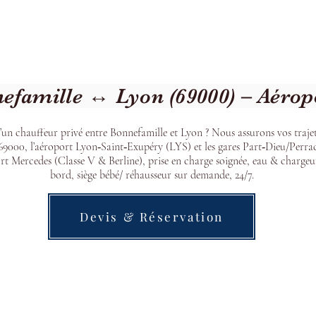
Welcome
Contact
Our Services
efamille ↔ Lyon (69000) – Aérop
’un chauffeur privé entre Bonnefamille et Lyon ? Nous assurons vos trajet
9000, l’aéroport Lyon‑Saint‑Exupéry (LYS) et les gares Part‑Dieu/Perra
t Mercedes (Classe V & Berline), prise en charge soignée, eau & chargeu
bord, siège bébé/ réhausseur sur demande, 24/7.
Devis & Réservation