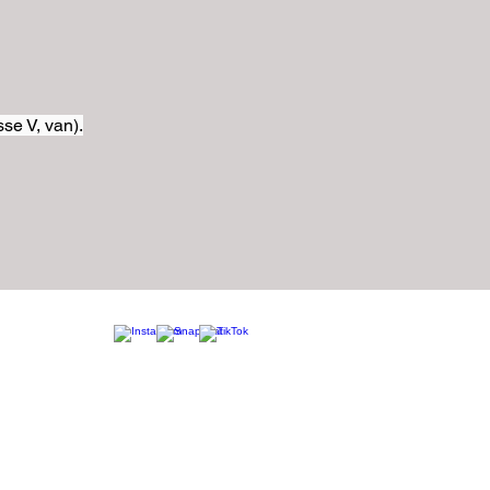
se V, van).
Tel.+33 07 85 80 48 00 |
CGV