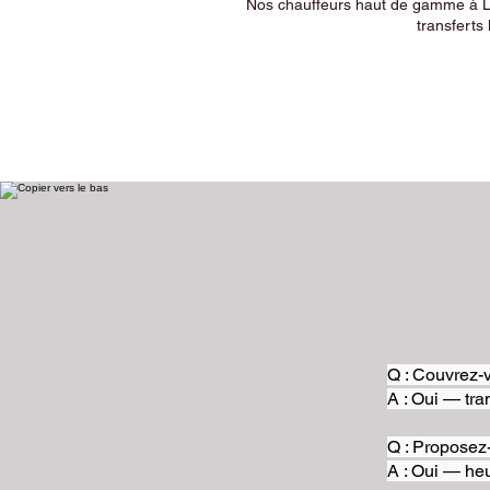
Nos chauffeurs haut de gamme à Ly
transferts 
Q : Couvrez-v
A : Oui — tra
Q : Proposez
A : Oui — heu