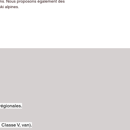
sins. Nous proposons également des
ski alpines.
régionales.
 Classe V, van).