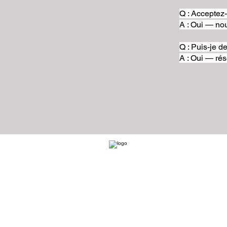
Q : Acceptez
A : Oui — nou
Q : Puis-je d
A : Oui — rés