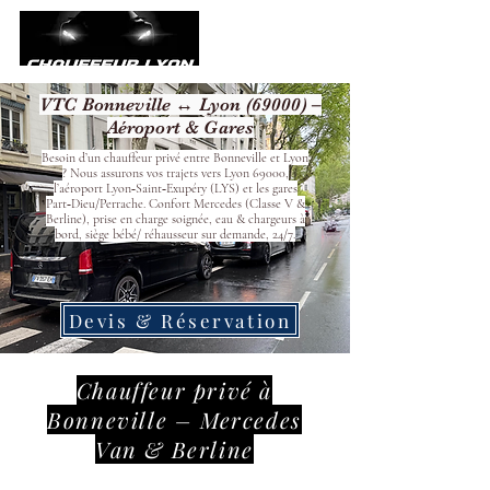
VTC Bonneville ↔ Lyon (69000) –
Aéroport & Gares
Besoin d’un chauffeur privé entre Bonneville et Lyon
? Nous assurons vos trajets vers Lyon 69000,
l’aéroport Lyon‑Saint‑Exupéry (LYS) et les gares
Part‑Dieu/Perrache. Confort Mercedes (Classe V &
Berline), prise en charge soignée, eau & chargeurs à
bord, siège bébé/ réhausseur sur demande, 24/7.
Devis & Réservation
Chauffeur privé à
Bonneville – Mercedes
Van & Berline