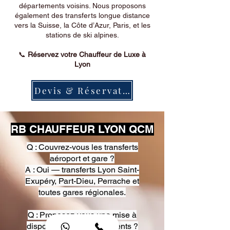
départements voisins. Nous proposons
également des transferts longue distance
vers la Suisse, la Côte d’Azur, Paris, et les
stations de ski alpines.
📞
Réservez votre Chauffeur de Luxe à
Lyon
Devis & Réservation
RB CHAUFFEUR LYON QCM
Q : Couvrez-vous les transferts
aéroport et gare ?
A : Oui — transferts Lyon Saint-
Exupéry, Part-Dieu, Perrache et
toutes gares régionales.
Q : Proposez-vous une mise à
disposition pour événements ?