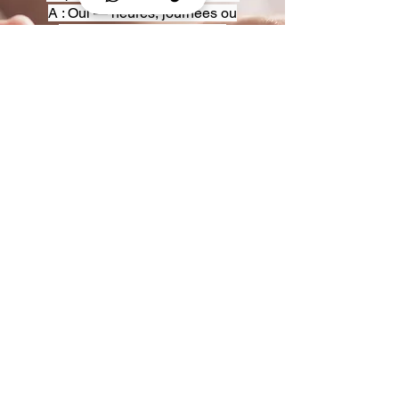
A : Oui — heures, journées ou
multi-jours, avec véhicules
adaptés (Classe S, Classe V,
van).
Q : Acceptez-vous des contrats
entreprise ou agences ?
A : Oui — nous proposons des
tarifs pro et des formules de
partenariat.
Q : Puis-je demander un véhicule
précis ?
A : Oui — réservez votre type de
véhicule lors de la demande
(Classe S, Classe V, van).