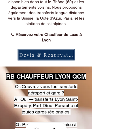
disponibles dans tout le Rhône (69) et les
départements voisins. Nous proposons
également des transferts longue distance
vers la Suisse, la Côte d’Azur, Paris, et les
stations de ski alpines.
📞
Réservez votre Chauffeur de Luxe à
Lyon
Devis & Réservation
RB CHAUFFEUR LYON QCM
Q : Couvrez-vous les transferts
aéroport et gare ?
A : Oui — transferts Lyon Saint-
Exupéry, Part-Dieu, Perrache et
toutes gares régionales.
Q : Proposez-vous une mise à