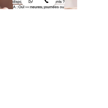
disposition pour événements ?
A : Oui — heures, journées ou
multi-jours, avec véhicules
adaptés (Classe S, Classe V,
van).
Q : Acceptez-vous des contrats
entreprise ou agences ?
A : Oui — nous proposons des
tarifs pro et des formules de
partenariat.
Q : Puis-je demander un véhicule
précis ?
A : Oui — réservez votre type de
véhicule lors de la demande
(Classe S, Classe V, van).