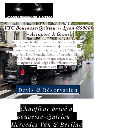
VTC Bouvesse-Quirieu ↔ Lyon (69000)
– Aéroport & Gares
Besoin d’un chauffeur privé entre Bouvesse-Quirieu
et Lyon ? Nous assurons vos trajets vers Lyon
69000, l’aéroport Lyon‑Saint‑Exupéry (LYS) et les
gares Part‑Dieu/Perrache. Confort Mercedes (Classe
V & Berline), prise en charge soignée, eau &
chargeurs à bord, siège bébé/ réhausseur sur
demande, 24/7.
Devis & Réservation
Chauffeur privé à
Bouvesse-Quirieu –
Mercedes Van & Berline