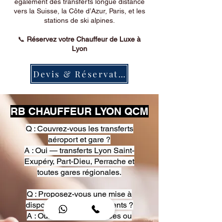
également des transferts longue distance
vers la Suisse, la Côte d’Azur, Paris, et les
stations de ski alpines.
📞
Réservez votre Chauffeur de Luxe à
Lyon
Devis & Réservation
RB CHAUFFEUR LYON QCM
Q : Couvrez-vous les transferts
aéroport et gare ?
A : Oui — transferts Lyon Saint-
Exupéry, Part-Dieu, Perrache et
toutes gares régionales.
Q : Proposez-vous une mise à
disposition pour événements ?
A : Oui — heures, journées ou