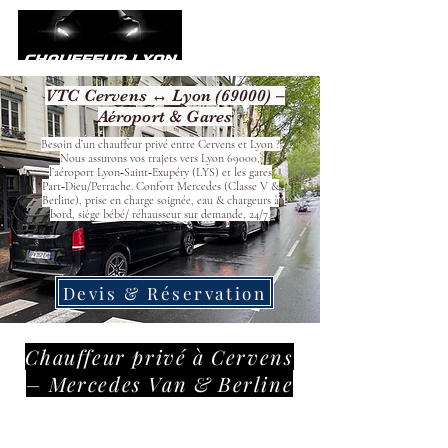
VTC Cervens ↔ Lyon (69000) –
Aéroport & Gares
Besoin d’un chauffeur privé entre Cervens et Lyon ?
Nous assurons vos trajets vers Lyon 69000,
l’aéroport Lyon‑Saint‑Exupéry (LYS) et les gares
Part‑Dieu/Perrache. Confort Mercedes (Classe V &
Berline), prise en charge soignée, eau & chargeurs à
bord, siège bébé/ réhausseur sur demande, 24/7.
Devis & Réservation
Chauffeur privé à Cervens
– Mercedes Van & Berline