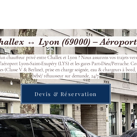
Welcome
Contact
Our Services
allex ↔ Lyon (69000) – Aéropor
’un chauffeur privé entre Challex et Lyon ? Nous assurons vos trajets ver
l’aéroport Lyon‑Saint‑Exupéry (LYS) et les gares Part‑Dieu/Perrache. Co
s (Classe V & Berline), prise en charge soignée, eau & chargeurs à bord, 
bébé/ réhausseur sur demande, 24/7.
Devis & Réservation