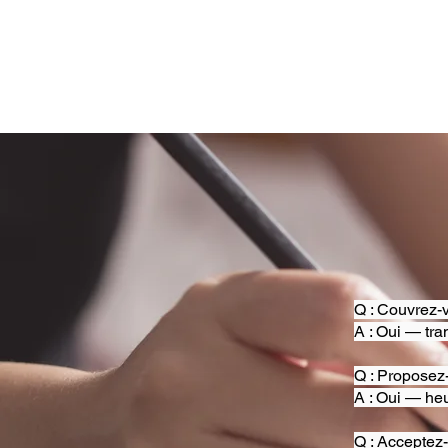
Q : Couvrez-v
A : Oui — tra
Q : Proposez
A : Oui — heu
Q : Acceptez