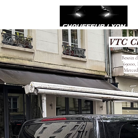
VTC Ch
Besoin d
69000, 
Mercede