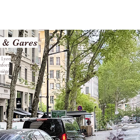
Terms and Conditions
t & Gares
s Lyon
nfort
siège