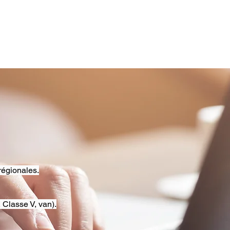
régionales.
 Classe V, van).