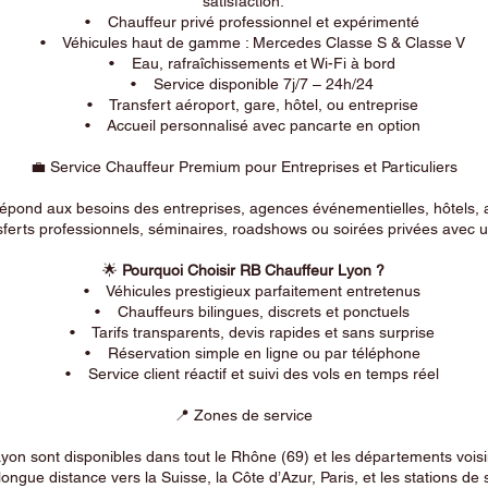
satisfaction.
• Chauffeur privé professionnel et expérimenté
• Véhicules haut de gamme : Mercedes Classe S & Classe V
• Eau, rafraîchissements et Wi-Fi à bord
• Service disponible 7j/7 – 24h/24
• Transfert aéroport, gare, hôtel, ou entreprise
• Accueil personnalisé avec pancarte en option
💼 Service Chauffeur Premium pour Entreprises et Particuliers
répond aux besoins des entreprises, agences événementielles, hôtels, 
ferts professionnels, séminaires, roadshows ou soirées privées avec un
🌟
Pourquoi Choisir RB Chauffeur Lyon ?
• Véhicules prestigieux parfaitement entretenus
• Chauffeurs bilingues, discrets et ponctuels
• Tarifs transparents, devis rapides et sans surprise
• Réservation simple en ligne ou par téléphone
• Service client réactif et suivi des vols en temps réel
📍 Zones de service
on sont disponibles dans tout le Rhône (69) et les départements voi
longue distance vers la Suisse, la Côte d’Azur, Paris, et les stations de 