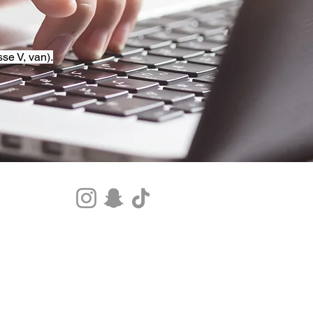
se V, van).
Tel.+33 07 85 80 48 00 |
CGV