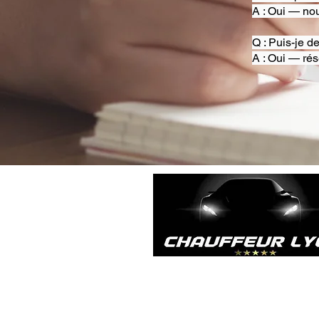
A : Oui — nou
Q : Puis-je d
A : Oui — rés