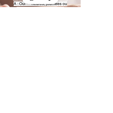
A : Oui — heures, journées ou
multi-jours, avec véhicules
adaptés (Classe S, Classe V,
van).
Q : Acceptez-vous des contrats
entreprise ou agences ?
A : Oui — nous proposons des
tarifs pro et des formules de
partenariat.
Q : Puis-je demander un véhicule
précis ?
A : Oui — réservez votre type de
véhicule lors de la demande
(Classe S, Classe V, van).