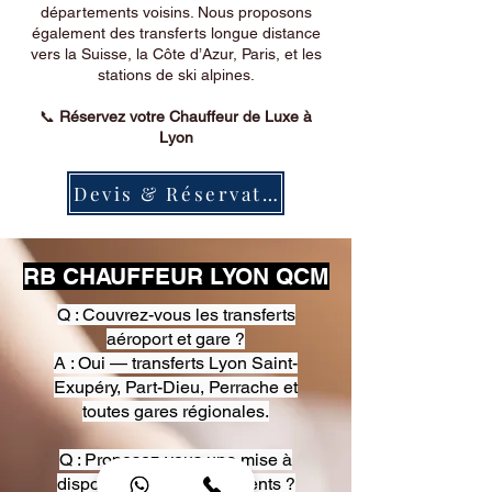
départements voisins. Nous proposons
également des transferts longue distance
vers la Suisse, la Côte d’Azur, Paris, et les
stations de ski alpines.
📞
Réservez votre Chauffeur de Luxe à
Lyon
Devis & Réservation
RB CHAUFFEUR LYON QCM
Q : Couvrez-vous les transferts
aéroport et gare ?
A : Oui — transferts Lyon Saint-
Exupéry, Part-Dieu, Perrache et
toutes gares régionales.
Q : Proposez-vous une mise à
disposition pour événements ?