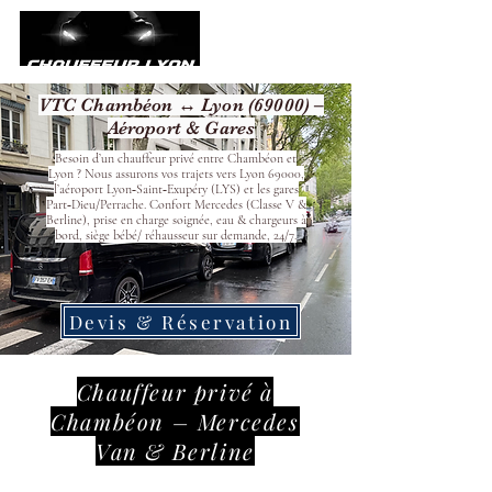
VTC Chambéon ↔ Lyon (69000) –
Aéroport & Gares
Besoin d’un chauffeur privé entre Chambéon et
Lyon ? Nous assurons vos trajets vers Lyon 69000,
l’aéroport Lyon‑Saint‑Exupéry (LYS) et les gares
Part‑Dieu/Perrache. Confort Mercedes (Classe V &
Berline), prise en charge soignée, eau & chargeurs à
bord, siège bébé/ réhausseur sur demande, 24/7.
Devis & Réservation
Chauffeur privé à
Chambéon – Mercedes
Van & Berline