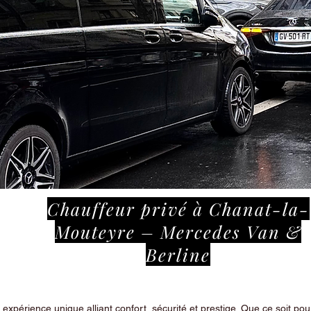
Chauffeur privé à Chanat-la-
Mouteyre – Mercedes Van &
Berline
périence unique alliant confort, sécurité et prestige. Que ce soit pour