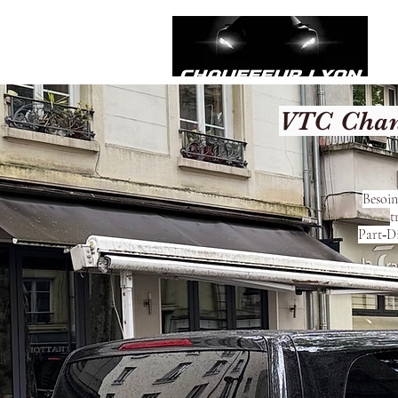
VTC Chana
Besoin
t
Part‑Di