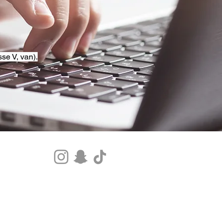
se V, van).
Tel.+33 07 85 80 48 00 |
CGV