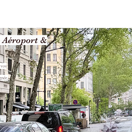
Terms and Conditions
 Aéroport &
 vos
gnée,