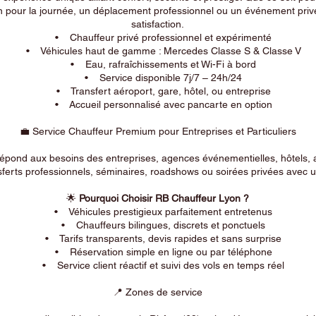
n pour la journée, un déplacement professionnel ou un événement privé
satisfaction.
• Chauffeur privé professionnel et expérimenté
• Véhicules haut de gamme : Mercedes Classe S & Classe V
• Eau, rafraîchissements et Wi-Fi à bord
• Service disponible 7j/7 – 24h/24
• Transfert aéroport, gare, hôtel, ou entreprise
• Accueil personnalisé avec pancarte en option
💼 Service Chauffeur Premium pour Entreprises et Particuliers
répond aux besoins des entreprises, agences événementielles, hôtels, 
ferts professionnels, séminaires, roadshows ou soirées privées avec un
🌟
Pourquoi Choisir RB Chauffeur Lyon ?
• Véhicules prestigieux parfaitement entretenus
• Chauffeurs bilingues, discrets et ponctuels
• Tarifs transparents, devis rapides et sans surprise
• Réservation simple en ligne ou par téléphone
• Service client réactif et suivi des vols en temps réel
📍 Zones de service