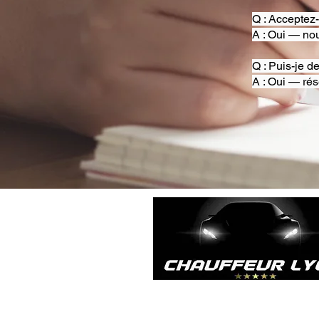
Q : Acceptez
A : Oui — nou
Q : Puis-je d
A : Oui — rés