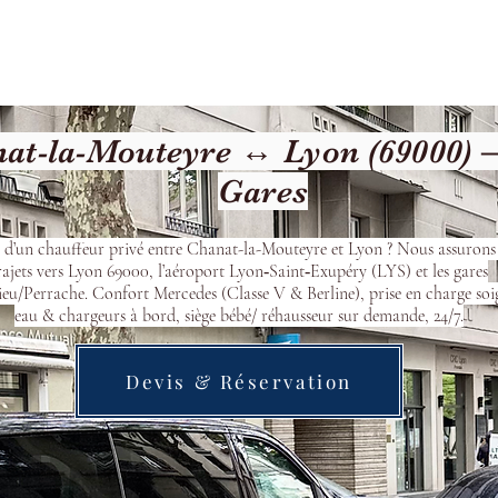
Welcome
Contact
Our Services
t-la-Mouteyre ↔ Lyon (69000) –
Gares
 d’un chauffeur privé entre Chanat-la-Mouteyre et Lyon ? Nous assurons
rajets vers Lyon 69000, l’aéroport Lyon‑Saint‑Exupéry (LYS) et les gares
eu/Perrache. Confort Mercedes (Classe V & Berline), prise en charge soi
eau & chargeurs à bord, siège bébé/ réhausseur sur demande, 24/7.
Devis & Réservation