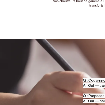
Nos chauffeurs haut de gamme à Ly
transferts 
Q : Couvrez-v
A : Oui — tra
Q : Proposez
A : Oui — heu