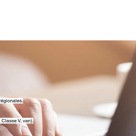
régionales.
 Classe V, van).