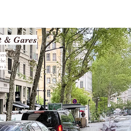
Terms and Conditions
t & Gares
vers
che.
rs à