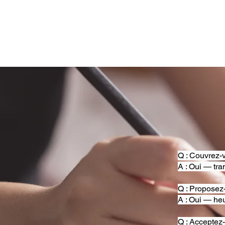
Q : Couvrez-v
A : Oui — tra
Q : Proposez
A : Oui — heu
Q : Acceptez