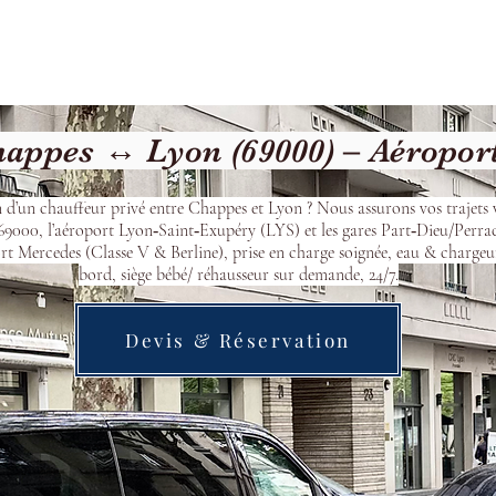
Welcome
Contact
Our Services
appes ↔ Lyon (69000) – Aéropor
 d’un chauffeur privé entre Chappes et Lyon ? Nous assurons vos trajets 
9000, l’aéroport Lyon‑Saint‑Exupéry (LYS) et les gares Part‑Dieu/Perra
t Mercedes (Classe V & Berline), prise en charge soignée, eau & chargeu
bord, siège bébé/ réhausseur sur demande, 24/7.
Devis & Réservation