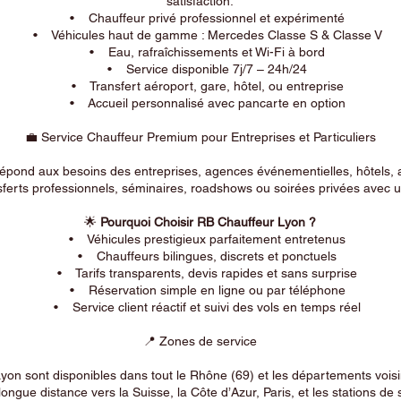
satisfaction.
• Chauffeur privé professionnel et expérimenté
• Véhicules haut de gamme : Mercedes Classe S & Classe V
• Eau, rafraîchissements et Wi-Fi à bord
• Service disponible 7j/7 – 24h/24
• Transfert aéroport, gare, hôtel, ou entreprise
• Accueil personnalisé avec pancarte en option
💼 Service Chauffeur Premium pour Entreprises et Particuliers
répond aux besoins des entreprises, agences événementielles, hôtels, 
ferts professionnels, séminaires, roadshows ou soirées privées avec un
🌟
Pourquoi Choisir RB Chauffeur Lyon ?
• Véhicules prestigieux parfaitement entretenus
• Chauffeurs bilingues, discrets et ponctuels
• Tarifs transparents, devis rapides et sans surprise
• Réservation simple en ligne ou par téléphone
• Service client réactif et suivi des vols en temps réel
📍 Zones de service
on sont disponibles dans tout le Rhône (69) et les départements voi
longue distance vers la Suisse, la Côte d’Azur, Paris, et les stations de 