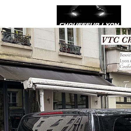
VTC Ch
Besoin
Lyon 6
Confor