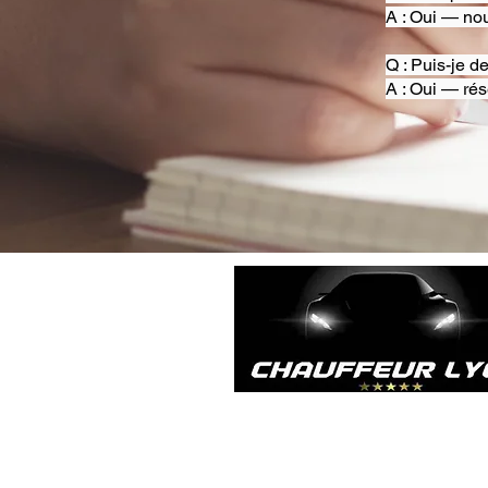
A : Oui — nou
Q : Puis-je d
A : Oui — rés