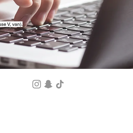
se V, van).
Tel.+33 07 85 80 48 00 |
CGV