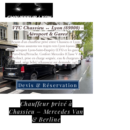
VTC Chassieu ↔ Lyon (69000) –
Aéroport & Gares
Besoin d’un chauffeur privé entre Chassieu et Lyon ?
Nous assurons vos trajets vers Lyon 69000,
l’aéroport Lyon‑Saint‑Exupéry (LYS) et les gares
Part‑Dieu/Perrache. Confort Mercedes (Classe V &
Berline), prise en charge soignée, eau & chargeurs à
bord, siège bébé/ réhausseur sur demande, 24/7.
Devis & Réservation
Chauffeur privé à
Chassieu – Mercedes Van
& Berline