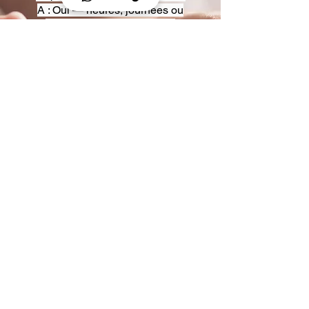
A : Oui — heures, journées ou
multi-jours, avec véhicules
adaptés (Classe S, Classe V,
van).
Q : Acceptez-vous des contrats
entreprise ou agences ?
A : Oui — nous proposons des
tarifs pro et des formules de
partenariat.
Q : Puis-je demander un véhicule
précis ?
A : Oui — réservez votre type de
véhicule lors de la demande
(Classe S, Classe V, van).