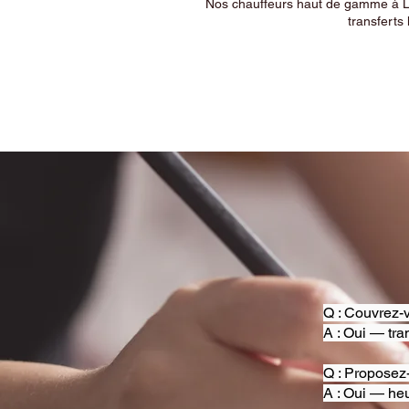
Nos chauffeurs haut de gamme à Ly
transferts 
Q : Couvrez-v
A : Oui — tra
Q : Proposez
A : Oui — heu