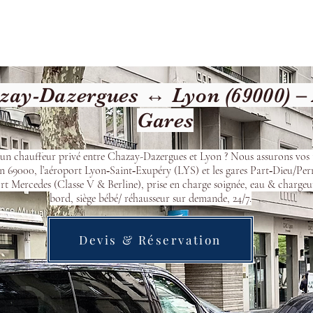
Welcome
Contact
Our Services
ay-Dazergues ↔ Lyon (69000) – 
Gares
’un chauffeur privé entre Chazay-Dazergues et Lyon ? Nous assurons vos t
n 69000, l’aéroport Lyon‑Saint‑Exupéry (LYS) et les gares Part‑Dieu/Per
t Mercedes (Classe V & Berline), prise en charge soignée, eau & chargeu
bord, siège bébé/ réhausseur sur demande, 24/7.
Devis & Réservation