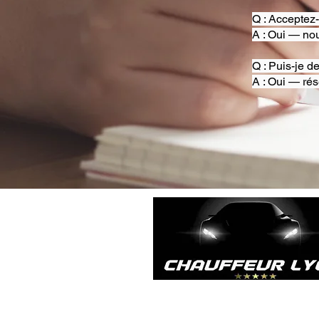
Q : Acceptez
A : Oui — nou
Q : Puis-je d
A : Oui — rés