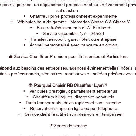
n pour la journée, un déplacement professionnel ou un événement privé
satisfaction.
• Chauffeur privé professionnel et expérimenté
• Véhicules haut de gamme : Mercedes Classe S & Classe V
• Eau, rafraîchissements et Wi-Fi à bord
• Service disponible 7j/7 – 24h/24
• Transfert aéroport, gare, hôtel, ou entreprise
• Accueil personnalisé avec pancarte en option
💼 Service Chauffeur Premium pour Entreprises et Particuliers
répond aux besoins des entreprises, agences événementielles, hôtels, 
ferts professionnels, séminaires, roadshows ou soirées privées avec un
🌟
Pourquoi Choisir RB Chauffeur Lyon ?
• Véhicules prestigieux parfaitement entretenus
• Chauffeurs bilingues, discrets et ponctuels
• Tarifs transparents, devis rapides et sans surprise
• Réservation simple en ligne ou par téléphone
• Service client réactif et suivi des vols en temps réel
📍 Zones de service