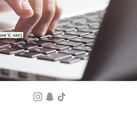
se V, van).
Tel.+33 07 85 80 48 00 |
CGV