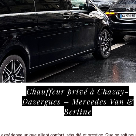
Chauffeur privé à Chazay-
Dazergues – Mercedes Van &
Berline
périence unique alliant confort, sécurité et prestige. Que ce soit pour