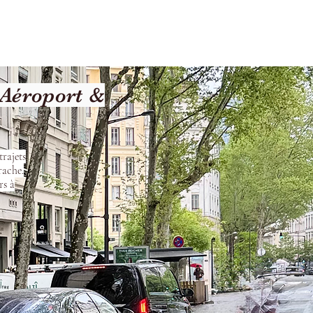
Terms and Conditions
Aéroport &
rajets
rache.
rs à