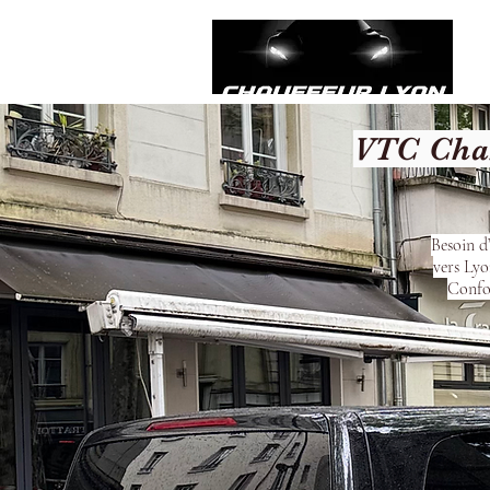
VTC Chaz
Besoin d
vers Lyo
Confor