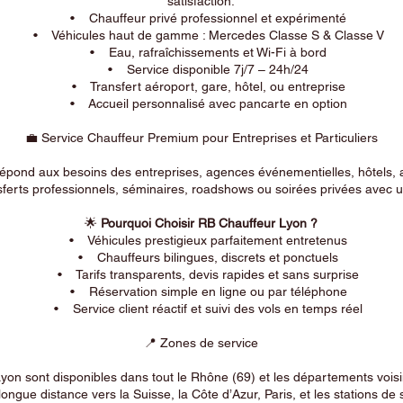
satisfaction.
• Chauffeur privé professionnel et expérimenté
• Véhicules haut de gamme : Mercedes Classe S & Classe V
• Eau, rafraîchissements et Wi-Fi à bord
• Service disponible 7j/7 – 24h/24
• Transfert aéroport, gare, hôtel, ou entreprise
• Accueil personnalisé avec pancarte en option
💼 Service Chauffeur Premium pour Entreprises et Particuliers
répond aux besoins des entreprises, agences événementielles, hôtels, 
ferts professionnels, séminaires, roadshows ou soirées privées avec un
🌟
Pourquoi Choisir RB Chauffeur Lyon ?
• Véhicules prestigieux parfaitement entretenus
• Chauffeurs bilingues, discrets et ponctuels
• Tarifs transparents, devis rapides et sans surprise
• Réservation simple en ligne ou par téléphone
• Service client réactif et suivi des vols en temps réel
📍 Zones de service
on sont disponibles dans tout le Rhône (69) et les départements voi
longue distance vers la Suisse, la Côte d’Azur, Paris, et les stations de 