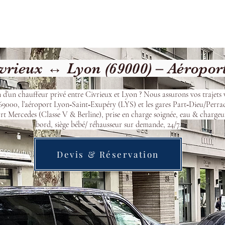
Welcome
Contact
Our Services
vrieux ↔ Lyon (69000) – Aéropor
 d’un chauffeur privé entre Civrieux et Lyon ? Nous assurons vos trajets 
9000, l’aéroport Lyon‑Saint‑Exupéry (LYS) et les gares Part‑Dieu/Perra
t Mercedes (Classe V & Berline), prise en charge soignée, eau & chargeu
bord, siège bébé/ réhausseur sur demande, 24/7.
Devis & Réservation