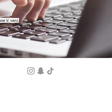
se V, van).
Tel.+33 07 85 80 48 00 |
CGV