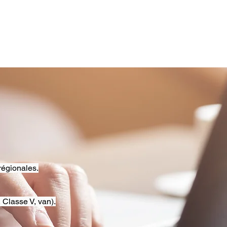
régionales.
 Classe V, van).