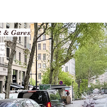
Terms and Conditions
t & Gares
vers
che.
rs à