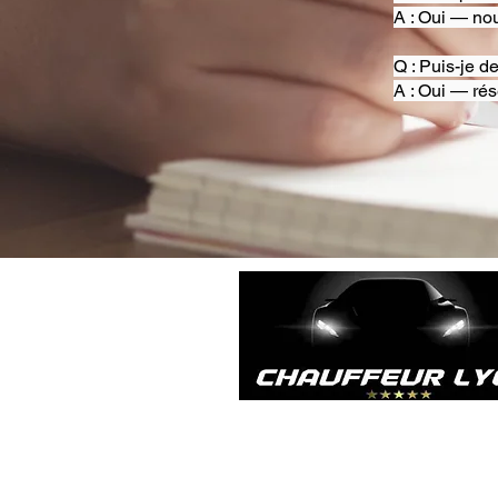
A : Oui — nou
Q : Puis-je d
A : Oui — rés