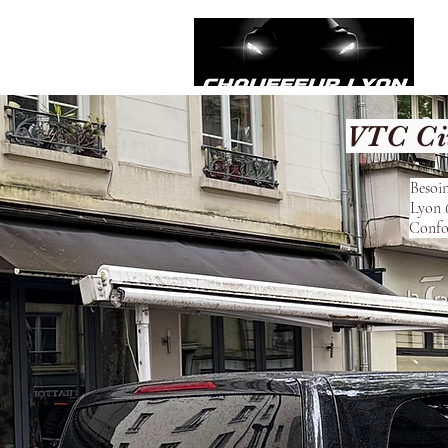
VTC Ci
Besoin
Lyon 6
Confor