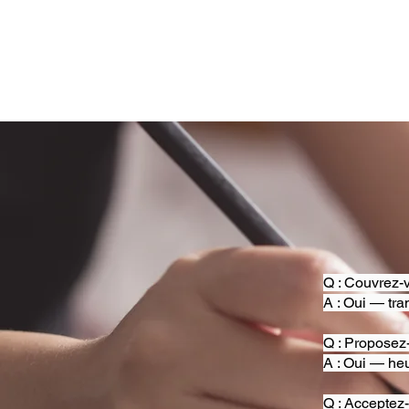
Q : Couvrez-v
A : Oui — tra
Q : Proposez
A : Oui — heu
Q : Acceptez