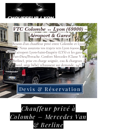
VTC Colombe ↔ Lyon (69000) –
Aéroport & Gares
Besoin d’un chauffeur privé entre Colombe et Lyon
? Nous assurons vos trajets vers Lyon 69000,
l’aéroport Lyon‑Saint‑Exupéry (LYS) et les gares
Part‑Dieu/Perrache. Confort Mercedes (Classe V &
Berline), prise en charge soignée, eau & chargeurs à
bord, siège bébé/ réhausseur sur demande, 24/7.
Devis & Réservation
Chauffeur privé à
Colombe – Mercedes Van
& Berline