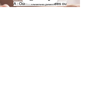
A : Oui — heures, journées ou
multi-jours, avec véhicules
adaptés (Classe S, Classe V,
van).
Q : Acceptez-vous des contrats
entreprise ou agences ?
A : Oui — nous proposons des
tarifs pro et des formules de
partenariat.
Q : Puis-je demander un véhicule
précis ?
A : Oui — réservez votre type de
véhicule lors de la demande
(Classe S, Classe V, van).