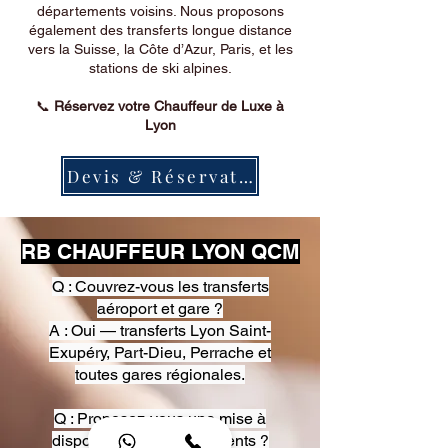
départements voisins. Nous proposons
également des transferts longue distance
vers la Suisse, la Côte d’Azur, Paris, et les
stations de ski alpines.
📞
Réservez votre Chauffeur de Luxe à
Lyon
Devis & Réservation
RB CHAUFFEUR LYON QCM
Q : Couvrez-vous les transferts
aéroport et gare ?
A : Oui — transferts Lyon Saint-
Exupéry, Part-Dieu, Perrache et
toutes gares régionales.
Q : Proposez-vous une mise à
disposition pour événements ?