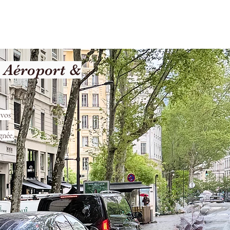
Terms and Conditions
 Aéroport &
 vos
gnée,