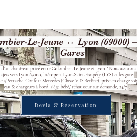
Welcome
Contact
Our Services
bier-Le-Jeune ↔ Lyon (69000) –
Gares
 d’un chauffeur privé entre Colombier-Le-Jeune et Lyon ? Nous assurons
rajets vers Lyon 69000, l’aéroport Lyon‑Saint‑Exupéry (LYS) et les gares
eu/Perrache. Confort Mercedes (Classe V & Berline), prise en charge soi
eau & chargeurs à bord, siège bébé/ réhausseur sur demande, 24/7.
Devis & Réservation