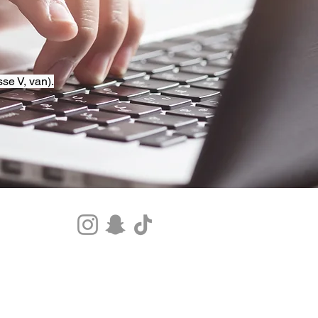
se V, van).
Tel.+33 07 85 80 48 00 |
CGV