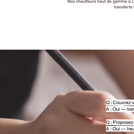
Nos chauffeurs haut de gamme à Ly
transferts 
Q : Couvrez-v
A : Oui — tra
Q : Proposez
A : Oui — heu