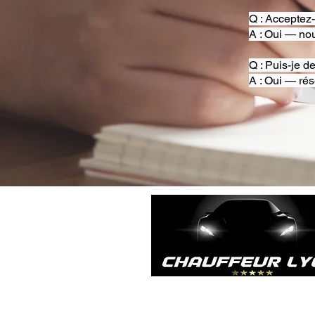
Q : Acceptez
A : Oui — nou
Q : Puis-je d
A : Oui — rés