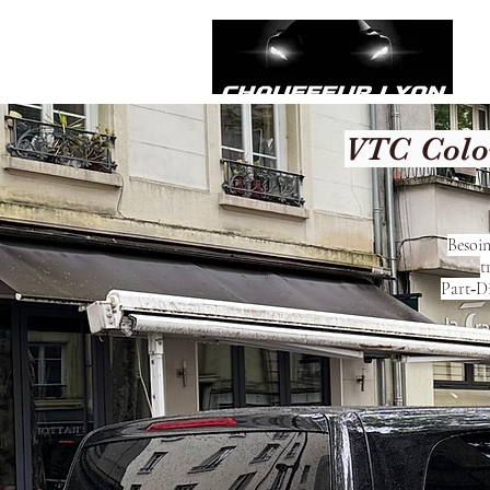
VTC Colom
Besoin
t
Part‑Di