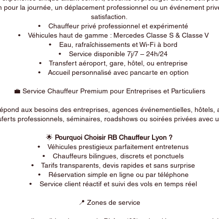
n pour la journée, un déplacement professionnel ou un événement privé
satisfaction.
• Chauffeur privé professionnel et expérimenté
• Véhicules haut de gamme : Mercedes Classe S & Classe V
• Eau, rafraîchissements et Wi-Fi à bord
• Service disponible 7j/7 – 24h/24
• Transfert aéroport, gare, hôtel, ou entreprise
• Accueil personnalisé avec pancarte en option
💼 Service Chauffeur Premium pour Entreprises et Particuliers
répond aux besoins des entreprises, agences événementielles, hôtels, 
ferts professionnels, séminaires, roadshows ou soirées privées avec un
🌟
Pourquoi Choisir RB Chauffeur Lyon ?
• Véhicules prestigieux parfaitement entretenus
• Chauffeurs bilingues, discrets et ponctuels
• Tarifs transparents, devis rapides et sans surprise
• Réservation simple en ligne ou par téléphone
• Service client réactif et suivi des vols en temps réel
📍 Zones de service