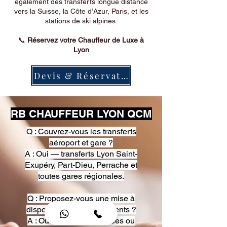
également des transferts longue distance
vers la Suisse, la Côte d’Azur, Paris, et les
stations de ski alpines.
📞
Réservez votre Chauffeur de Luxe à
Lyon
Devis & Réservation
RB CHAUFFEUR LYON QCM
Q : Couvrez-vous les transferts
aéroport et gare ?
A : Oui — transferts Lyon Saint-
Exupéry, Part-Dieu, Perrache et
toutes gares régionales.
Q : Proposez-vous une mise à
disposition pour événements ?
A : Oui — heures, journées ou