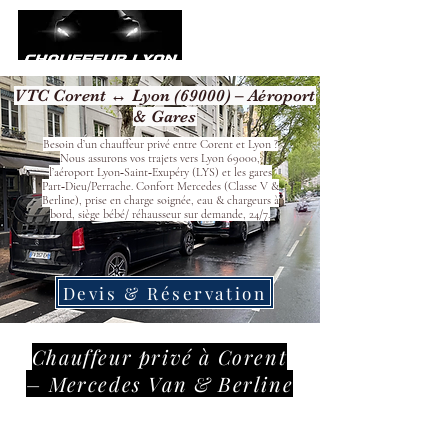
VTC Corent ↔ Lyon (69000) – Aéroport
& Gares
Besoin d’un chauffeur privé entre Corent et Lyon ?
Nous assurons vos trajets vers Lyon 69000,
l’aéroport Lyon‑Saint‑Exupéry (LYS) et les gares
Part‑Dieu/Perrache. Confort Mercedes (Classe V &
Berline), prise en charge soignée, eau & chargeurs à
bord, siège bébé/ réhausseur sur demande, 24/7.
Devis & Réservation
Chauffeur privé à Corent
– Mercedes Van & Berline