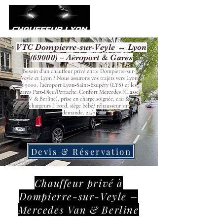
VTC Dompierre-sur-Veyle ↔ Lyon
(69000) – Aéroport & Gares
Besoin d’un chauffeur privé entre Dompierre-sur-
Veyle et Lyon ? Nous assurons vos trajets vers Lyon
69000, l’aéroport Lyon‑Saint‑Exupéry (LYS) et les
gares Part‑Dieu/Perrache. Confort Mercedes (Classe
V & Berline), prise en charge soignée, eau &
chargeurs à bord, siège bébé/ réhausseur sur
demande, 24/7.
Devis & Réservation
Chauffeur privé à
Dompierre-sur-Veyle –
Mercedes Van & Berline