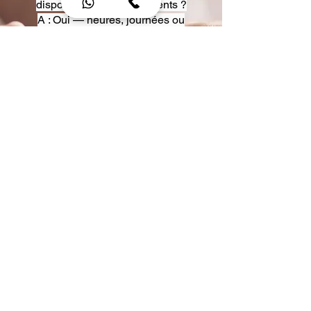
disposition pour événements ?
A : Oui — heures, journées ou
multi-jours, avec véhicules
adaptés (Classe S, Classe V,
van).
Q : Acceptez-vous des contrats
entreprise ou agences ?
A : Oui — nous proposons des
tarifs pro et des formules de
partenariat.
Q : Puis-je demander un véhicule
précis ?
A : Oui — réservez votre type de
véhicule lors de la demande
(Classe S, Classe V, van).