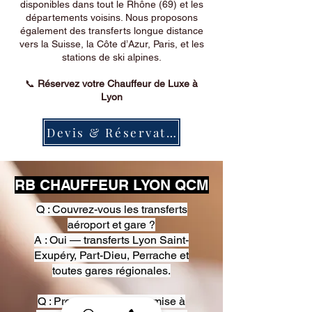
disponibles dans tout le Rhône (69) et les
départements voisins. Nous proposons
également des transferts longue distance
vers la Suisse, la Côte d’Azur, Paris, et les
stations de ski alpines.
📞
Réservez votre Chauffeur de Luxe à
Lyon
Devis & Réservation
RB CHAUFFEUR LYON QCM
Q : Couvrez-vous les transferts
aéroport et gare ?
A : Oui — transferts Lyon Saint-
Exupéry, Part-Dieu, Perrache et
toutes gares régionales.
Q : Proposez-vous une mise à