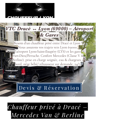
VTC Dracé ↔ Lyon (69000) – Aéroport
& Gares
Besoin d’un chauffeur privé entre Dracé et Lyon ?
Nous assurons vos trajets vers Lyon 69000,
l’aéroport Lyon‑Saint‑Exupéry (LYS) et les gares
Part‑Dieu/Perrache. Confort Mercedes (Classe V &
Berline), prise en charge soignée, eau & chargeurs à
bord, siège bébé/ réhausseur sur demande, 24/7.
Devis & Réservation
Chauffeur privé à Dracé –
Mercedes Van & Berline