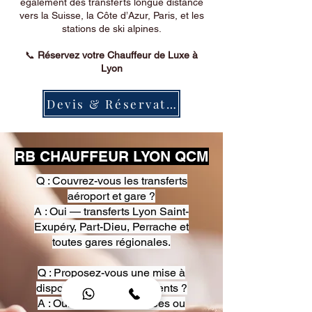
également des transferts longue distance
vers la Suisse, la Côte d’Azur, Paris, et les
stations de ski alpines.
📞
Réservez votre Chauffeur de Luxe à
Lyon
Devis & Réservation
RB CHAUFFEUR LYON QCM
Q : Couvrez-vous les transferts
aéroport et gare ?
A : Oui — transferts Lyon Saint-
Exupéry, Part-Dieu, Perrache et
toutes gares régionales.
Q : Proposez-vous une mise à
disposition pour événements ?
A : Oui — heures, journées ou