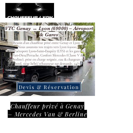
VTC Genay ↔ Lyon (69000) – Aéroport
& Gares
Besoin d’un chauffeur privé entre Genay et Lyon ?
Nous assurons vos trajets vers Lyon 69000,
l’aéroport Lyon‑Saint‑Exupéry (LYS) et les gares
Part‑Dieu/Perrache. Confort Mercedes (Classe V &
Berline), prise en charge soignée, eau & chargeurs à
bord, siège bébé/ réhausseur sur demande, 24/7.
Devis & Réservation
Chauffeur privé à Genay
– Mercedes Van & Berline