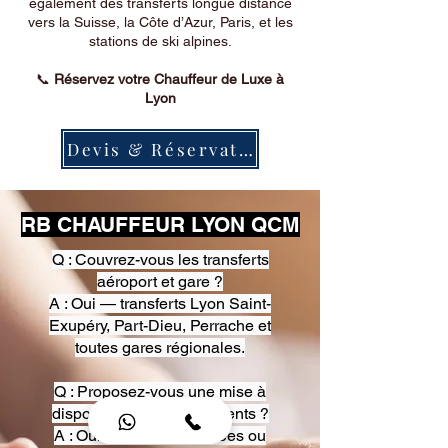
également des transferts longue distance
vers la Suisse, la Côte d’Azur, Paris, et les
stations de ski alpines.
📞
Réservez votre Chauffeur de Luxe à
Lyon
Devis & Réservation
RB CHAUFFEUR LYON QCM
Q : Couvrez-vous les transferts
aéroport et gare ?
A : Oui — transferts Lyon Saint-
Exupéry, Part-Dieu, Perrache et
toutes gares régionales.
Q : Proposez-vous une mise à
disposition pour événements ?
A : Oui — heures, journées ou