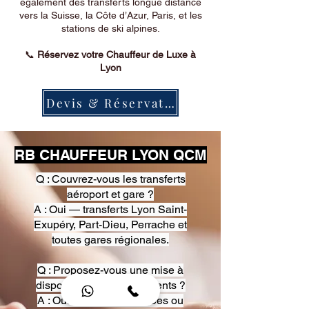
également des transferts longue distance
vers la Suisse, la Côte d’Azur, Paris, et les
stations de ski alpines.
📞
Réservez votre Chauffeur de Luxe à
Lyon
Devis & Réservation
RB CHAUFFEUR LYON QCM
Q : Couvrez-vous les transferts
aéroport et gare ?
A : Oui — transferts Lyon Saint-
Exupéry, Part-Dieu, Perrache et
toutes gares régionales.
Q : Proposez-vous une mise à
disposition pour événements ?
A : Oui — heures, journées ou