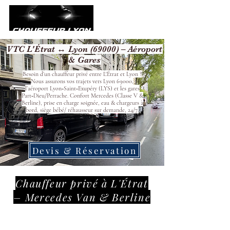
VTC L'Étrat ↔ Lyon (69000) – Aéroport
& Gares
Besoin d’un chauffeur privé entre L'Étrat et Lyon ?
Nous assurons vos trajets vers Lyon 69000,
l’aéroport Lyon‑Saint‑Exupéry (LYS) et les gares
Part‑Dieu/Perrache. Confort Mercedes (Classe V &
Berline), prise en charge soignée, eau & chargeurs à
bord, siège bébé/ réhausseur sur demande, 24/7.
Devis & Réservation
Chauffeur privé à L'Étrat
– Mercedes Van & Berline