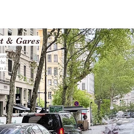
Terms and Conditions
rt & Gares
vers
che.
rs à