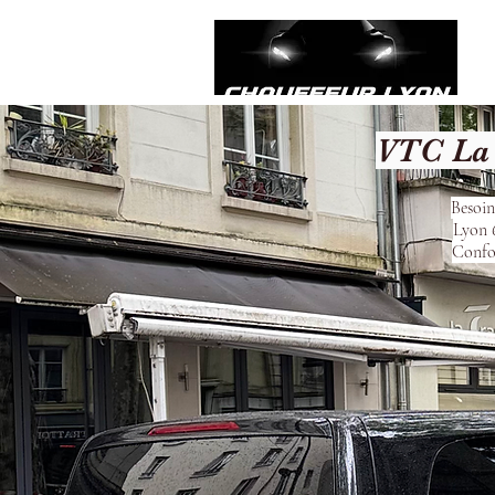
VTC La 
Besoin
Lyon 6
Confor