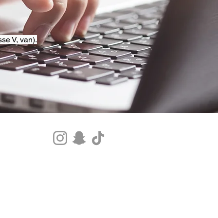
se V, van).
Tel.+33 07 85 80 48 00 |
CGV