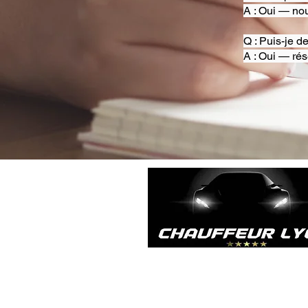
A : Oui — nou
Q : Puis-je d
A : Oui — rés