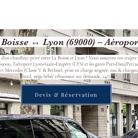
Welcome
Contact
Our Services
Boisse ↔ Lyon (69000) – Aéropo
 d’un chauffeur privé entre La Boisse et Lyon ? Nous assurons vos trajets 
9000, l’aéroport Lyon‑Saint‑Exupéry (LYS) et les gares Part‑Dieu/Perra
t Mercedes (Classe V & Berline), prise en charge soignée, eau & chargeu
bord, siège bébé/ réhausseur sur demande, 24/7.
Devis & Réservation