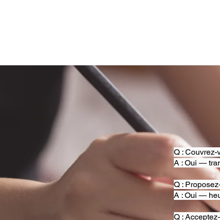
Q : Couvrez-v
A : Oui — tra
Q : Proposez
A : Oui — heu
Q : Acceptez