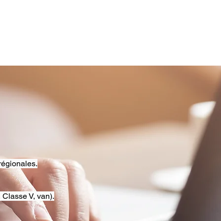
régionales.
 Classe V, van).