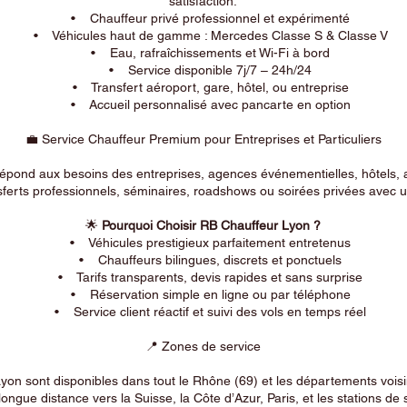
satisfaction.
• Chauffeur privé professionnel et expérimenté
• Véhicules haut de gamme : Mercedes Classe S & Classe V
• Eau, rafraîchissements et Wi-Fi à bord
• Service disponible 7j/7 – 24h/24
• Transfert aéroport, gare, hôtel, ou entreprise
• Accueil personnalisé avec pancarte en option
💼 Service Chauffeur Premium pour Entreprises et Particuliers
répond aux besoins des entreprises, agences événementielles, hôtels, 
ferts professionnels, séminaires, roadshows ou soirées privées avec un
🌟
Pourquoi Choisir RB Chauffeur Lyon ?
• Véhicules prestigieux parfaitement entretenus
• Chauffeurs bilingues, discrets et ponctuels
• Tarifs transparents, devis rapides et sans surprise
• Réservation simple en ligne ou par téléphone
• Service client réactif et suivi des vols en temps réel
📍 Zones de service
on sont disponibles dans tout le Rhône (69) et les départements voi
longue distance vers la Suisse, la Côte d’Azur, Paris, et les stations de 