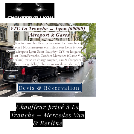
VTC La Tronche ↔ Lyon (69000) –
Aéroport & Gares
Besoin d’un chauffeur privé entre La Tronche et
Lyon ? Nous assurons vos trajets vers Lyon 69000,
l’aéroport Lyon‑Saint‑Exupéry (LYS) et les gares
Part‑Dieu/Perrache. Confort Mercedes (Classe V &
Berline), prise en charge soignée, eau & chargeurs à
bord, siège bébé/ réhausseur sur demande, 24/7.
Devis & Réservation
Chauffeur privé à La
Tronche – Mercedes Van
& Berline