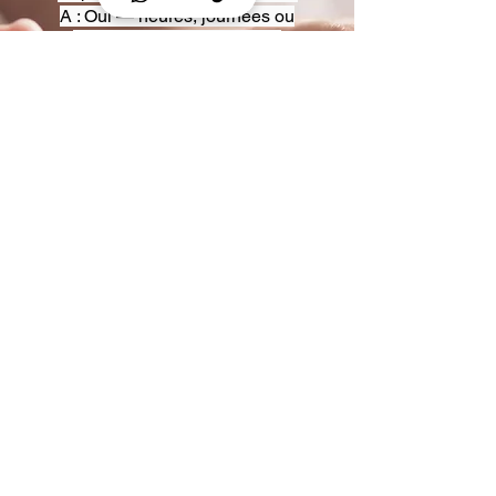
A : Oui — heures, journées ou
multi-jours, avec véhicules
adaptés (Classe S, Classe V,
van).
Q : Acceptez-vous des contrats
entreprise ou agences ?
A : Oui — nous proposons des
tarifs pro et des formules de
partenariat.
Q : Puis-je demander un véhicule
précis ?
A : Oui — réservez votre type de
véhicule lors de la demande
(Classe S, Classe V, van).