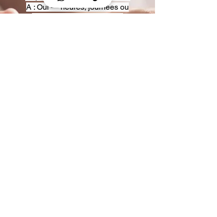
A : Oui — heures, journées ou
multi-jours, avec véhicules
adaptés (Classe S, Classe V,
van).
Q : Acceptez-vous des contrats
entreprise ou agences ?
A : Oui — nous proposons des
tarifs pro et des formules de
partenariat.
Q : Puis-je demander un véhicule
précis ?
A : Oui — réservez votre type de
véhicule lors de la demande
(Classe S, Classe V, van).