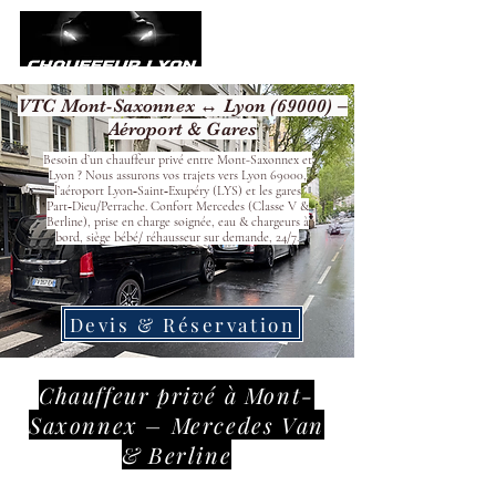
VTC Mont-Saxonnex ↔ Lyon (69000) –
Aéroport & Gares
Besoin d’un chauffeur privé entre Mont-Saxonnex et
Lyon ? Nous assurons vos trajets vers Lyon 69000,
l’aéroport Lyon‑Saint‑Exupéry (LYS) et les gares
Part‑Dieu/Perrache. Confort Mercedes (Classe V &
Berline), prise en charge soignée, eau & chargeurs à
bord, siège bébé/ réhausseur sur demande, 24/7.
Devis & Réservation
Chauffeur privé à Mont-
Saxonnex – Mercedes Van
& Berline