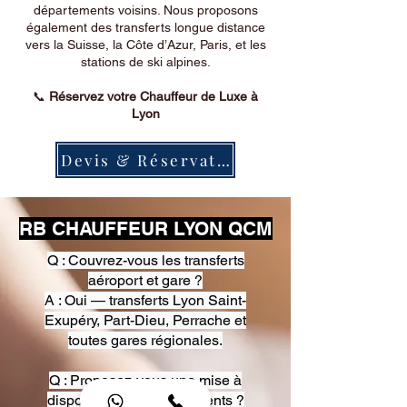
départements voisins. Nous proposons
également des transferts longue distance
vers la Suisse, la Côte d’Azur, Paris, et les
stations de ski alpines.
📞
Réservez votre Chauffeur de Luxe à
Lyon
Devis & Réservation
RB CHAUFFEUR LYON QCM
Q : Couvrez-vous les transferts
aéroport et gare ?
A : Oui — transferts Lyon Saint-
Exupéry, Part-Dieu, Perrache et
toutes gares régionales.
Q : Proposez-vous une mise à
disposition pour événements ?