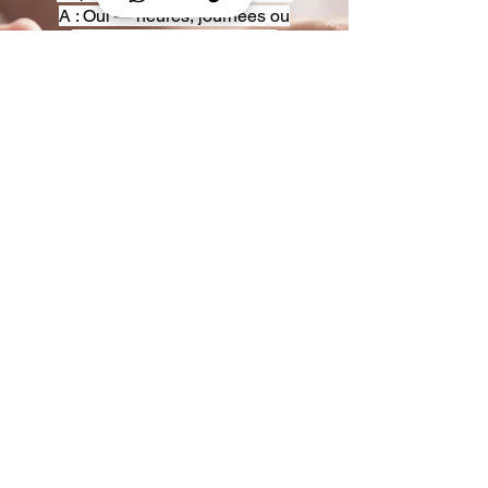
A : Oui — heures, journées ou
multi-jours, avec véhicules
adaptés (Classe S, Classe V,
van).
Q : Acceptez-vous des contrats
entreprise ou agences ?
A : Oui — nous proposons des
tarifs pro et des formules de
partenariat.
Q : Puis-je demander un véhicule
précis ?
A : Oui — réservez votre type de
véhicule lors de la demande
(Classe S, Classe V, van).