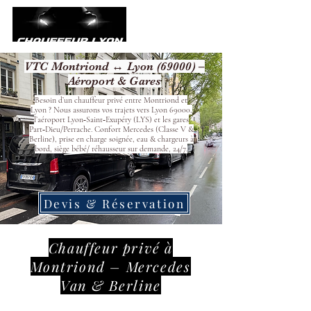
VTC Montriond ↔ Lyon (69000) –
Aéroport & Gares
Besoin d’un chauffeur privé entre Montriond et
Lyon ? Nous assurons vos trajets vers Lyon 69000,
l’aéroport Lyon‑Saint‑Exupéry (LYS) et les gares
Part‑Dieu/Perrache. Confort Mercedes (Classe V &
Berline), prise en charge soignée, eau & chargeurs à
bord, siège bébé/ réhausseur sur demande, 24/7.
Devis & Réservation
Chauffeur privé à
Montriond – Mercedes
Van & Berline