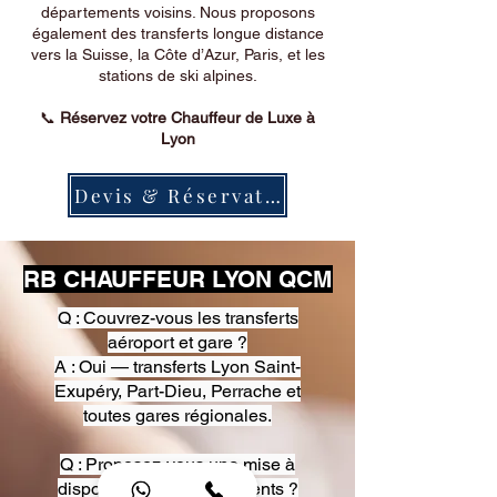
départements voisins. Nous proposons
également des transferts longue distance
vers la Suisse, la Côte d’Azur, Paris, et les
stations de ski alpines.
📞
Réservez votre Chauffeur de Luxe à
Lyon
Devis & Réservation
RB CHAUFFEUR LYON QCM
Q : Couvrez-vous les transferts
aéroport et gare ?
A : Oui — transferts Lyon Saint-
Exupéry, Part-Dieu, Perrache et
toutes gares régionales.
Q : Proposez-vous une mise à
disposition pour événements ?