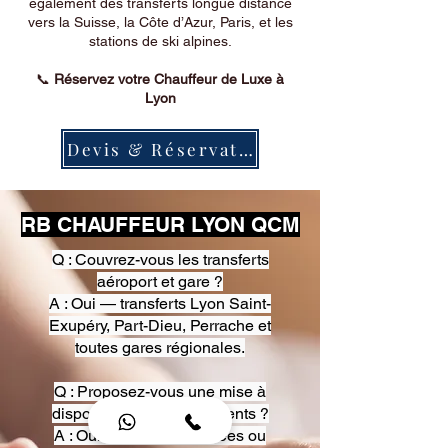
également des transferts longue distance
vers la Suisse, la Côte d’Azur, Paris, et les
stations de ski alpines.
📞
Réservez votre Chauffeur de Luxe à
Lyon
Devis & Réservation
RB CHAUFFEUR LYON QCM
Q : Couvrez-vous les transferts
aéroport et gare ?
A : Oui — transferts Lyon Saint-
Exupéry, Part-Dieu, Perrache et
toutes gares régionales.
Q : Proposez-vous une mise à
disposition pour événements ?
A : Oui — heures, journées ou