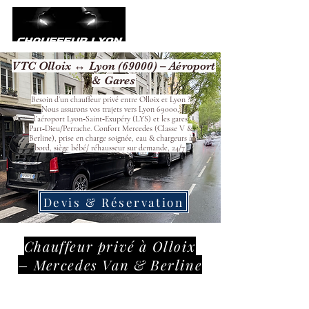
VTC Olloix ↔ Lyon (69000) – Aéroport
& Gares
Besoin d’un chauffeur privé entre Olloix et Lyon ?
Nous assurons vos trajets vers Lyon 69000,
l’aéroport Lyon‑Saint‑Exupéry (LYS) et les gares
Part‑Dieu/Perrache. Confort Mercedes (Classe V &
Berline), prise en charge soignée, eau & chargeurs à
bord, siège bébé/ réhausseur sur demande, 24/7.
Devis & Réservation
Chauffeur privé à Olloix
– Mercedes Van & Berline