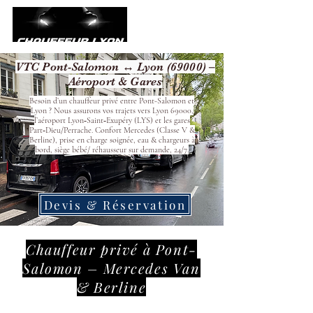
VTC Pont-Salomon ↔ Lyon (69000) –
Aéroport & Gares
Besoin d’un chauffeur privé entre Pont-Salomon et
Lyon ? Nous assurons vos trajets vers Lyon 69000,
l’aéroport Lyon‑Saint‑Exupéry (LYS) et les gares
Part‑Dieu/Perrache. Confort Mercedes (Classe V &
Berline), prise en charge soignée, eau & chargeurs à
bord, siège bébé/ réhausseur sur demande, 24/7.
Devis & Réservation
Chauffeur privé à Pont-
Salomon – Mercedes Van
& Berline