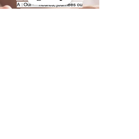
A : Oui — heures, journées ou
multi-jours, avec véhicules
adaptés (Classe S, Classe V,
van).
Q : Acceptez-vous des contrats
entreprise ou agences ?
A : Oui — nous proposons des
tarifs pro et des formules de
partenariat.
Q : Puis-je demander un véhicule
précis ?
A : Oui — réservez votre type de
véhicule lors de la demande
(Classe S, Classe V, van).