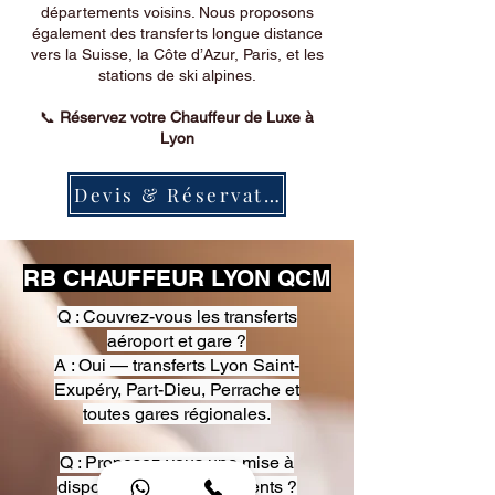
départements voisins. Nous proposons
également des transferts longue distance
vers la Suisse, la Côte d’Azur, Paris, et les
stations de ski alpines.
📞
Réservez votre Chauffeur de Luxe à
Lyon
Devis & Réservation
RB CHAUFFEUR LYON QCM
Q : Couvrez-vous les transferts
aéroport et gare ?
A : Oui — transferts Lyon Saint-
Exupéry, Part-Dieu, Perrache et
toutes gares régionales.
Q : Proposez-vous une mise à
disposition pour événements ?