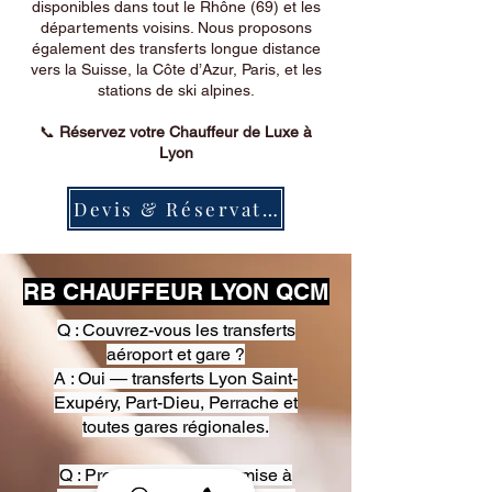
disponibles dans tout le Rhône (69) et les
départements voisins. Nous proposons
également des transferts longue distance
vers la Suisse, la Côte d’Azur, Paris, et les
stations de ski alpines.
📞
Réservez votre Chauffeur de Luxe à
Lyon
Devis & Réservation
RB CHAUFFEUR LYON QCM
Q : Couvrez-vous les transferts
aéroport et gare ?
A : Oui — transferts Lyon Saint-
Exupéry, Part-Dieu, Perrache et
toutes gares régionales.
Q : Proposez-vous une mise à