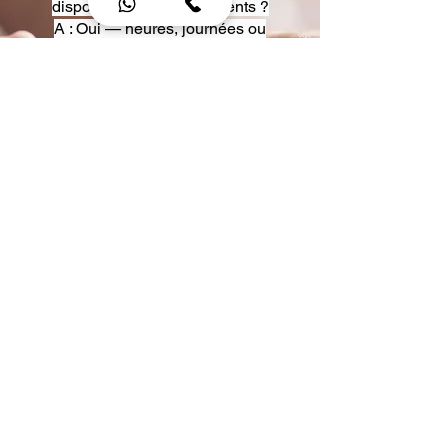
disposition pour événements ?
A : Oui — heures, journées ou
multi-jours, avec véhicules
adaptés (Classe S, Classe V,
van).
Q : Acceptez-vous des contrats
entreprise ou agences ?
A : Oui — nous proposons des
tarifs pro et des formules de
partenariat.
Q : Puis-je demander un véhicule
précis ?
A : Oui — réservez votre type de
véhicule lors de la demande
(Classe S, Classe V, van).