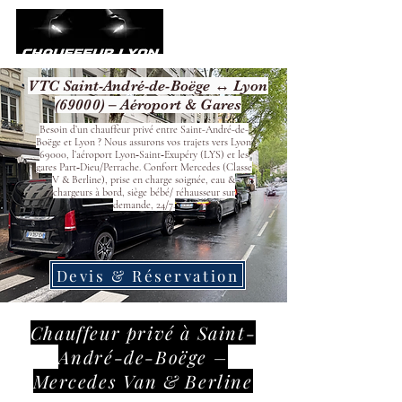
VTC Saint-André-de-Boëge ↔ Lyon
(69000) – Aéroport & Gares
Besoin d’un chauffeur privé entre Saint-André-de-
Boëge et Lyon ? Nous assurons vos trajets vers Lyon
69000, l’aéroport Lyon‑Saint‑Exupéry (LYS) et les
gares Part‑Dieu/Perrache. Confort Mercedes (Classe
V & Berline), prise en charge soignée, eau &
chargeurs à bord, siège bébé/ réhausseur sur
demande, 24/7.
Devis & Réservation
Chauffeur privé à Saint-
André-de-Boëge –
Mercedes Van & Berline