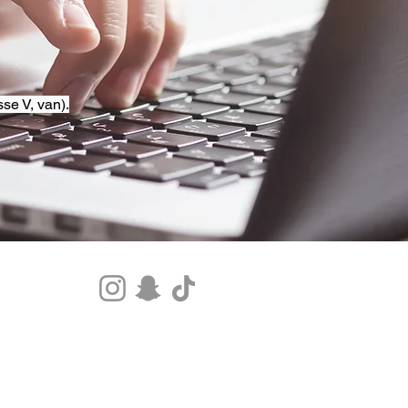
se V, van).
Tel.+33 07 85 80 48 00 |
CGV