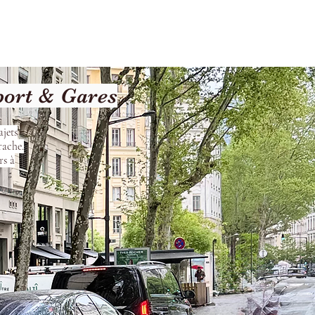
Terms and Conditions
port & Gares
jets
rache.
rs à