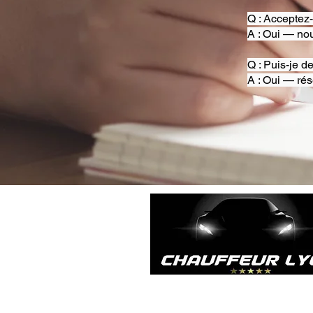
Q : Acceptez
A : Oui — nou
Q : Puis-je d
A : Oui — rés