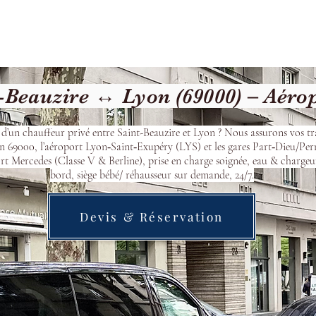
Welcome
Contact
Our Services
-Beauzire ↔ Lyon (69000) – Aéro
 d’un chauffeur privé entre Saint-Beauzire et Lyon ? Nous assurons vos tra
n 69000, l’aéroport Lyon‑Saint‑Exupéry (LYS) et les gares Part‑Dieu/Per
t Mercedes (Classe V & Berline), prise en charge soignée, eau & chargeu
bord, siège bébé/ réhausseur sur demande, 24/7.
Devis & Réservation