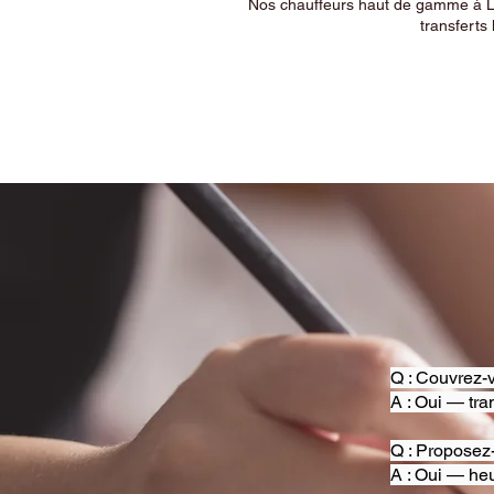
Nos chauffeurs haut de gamme à Ly
transferts 
Q : Couvrez-v
A : Oui — tra
Q : Proposez
A : Oui — heu