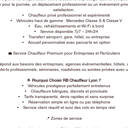
n pour la journée, un déplacement professionnel ou un événement privé
satisfaction.
• Chauffeur privé professionnel et expérimenté
• Véhicules haut de gamme : Mercedes Classe S & Classe V
• Eau, rafraîchissements et Wi-Fi à bord
• Service disponible 7j/7 – 24h/24
• Transfert aéroport, gare, hôtel, ou entreprise
• Accueil personnalisé avec pancarte en option
💼 Service Chauffeur Premium pour Entreprises et Particuliers
répond aux besoins des entreprises, agences événementielles, hôtels, 
ferts professionnels, séminaires, roadshows ou soirées privées avec un
🌟
Pourquoi Choisir RB Chauffeur Lyon ?
• Véhicules prestigieux parfaitement entretenus
• Chauffeurs bilingues, discrets et ponctuels
• Tarifs transparents, devis rapides et sans surprise
• Réservation simple en ligne ou par téléphone
• Service client réactif et suivi des vols en temps réel
📍 Zones de service