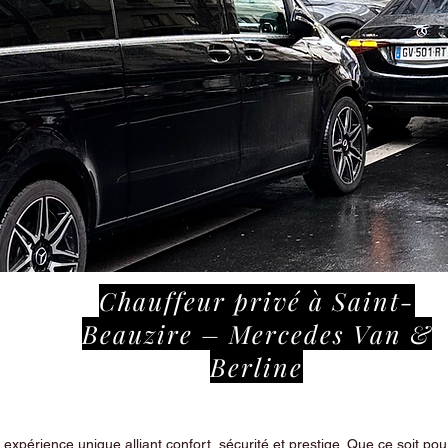
Chauffeur privé à Saint-
Beauzire – Mercedes Van &
Berline
périence unique alliant confort, sécurité et prestige. Que ce soit pour