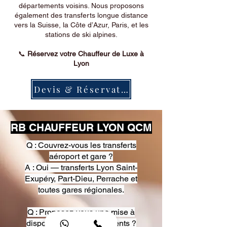
départements voisins. Nous proposons
également des transferts longue distance
vers la Suisse, la Côte d’Azur, Paris, et les
stations de ski alpines.
📞
Réservez votre Chauffeur de Luxe à
Lyon
Devis & Réservation
RB CHAUFFEUR LYON QCM
Q : Couvrez-vous les transferts
aéroport et gare ?
A : Oui — transferts Lyon Saint-
Exupéry, Part-Dieu, Perrache et
toutes gares régionales.
Q : Proposez-vous une mise à
disposition pour événements ?