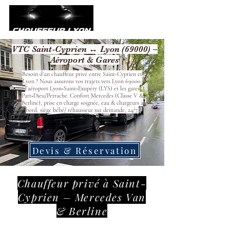
VTC Saint-Cyprien ↔ Lyon (69000) –
Aéroport & Gares
Besoin d’un chauffeur privé entre Saint-Cyprien et
Lyon ? Nous assurons vos trajets vers Lyon 69000,
l’aéroport Lyon‑Saint‑Exupéry (LYS) et les gares
Part‑Dieu/Perrache. Confort Mercedes (Classe V &
Berline), prise en charge soignée, eau & chargeurs à
bord, siège bébé/ réhausseur sur demande, 24/7.
Devis & Réservation
Chauffeur privé à Saint-
Cyprien – Mercedes Van
& Berline