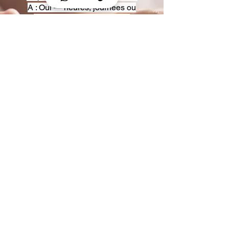
A : Oui — heures, journées ou
multi-jours, avec véhicules
adaptés (Classe S, Classe V,
van).
Q : Acceptez-vous des contrats
entreprise ou agences ?
A : Oui — nous proposons des
tarifs pro et des formules de
partenariat.
Q : Puis-je demander un véhicule
précis ?
A : Oui — réservez votre type de
véhicule lors de la demande
(Classe S, Classe V, van).