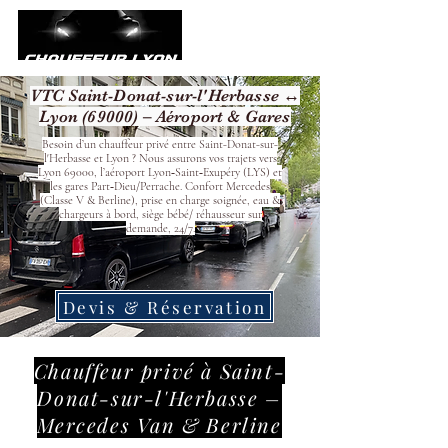
VTC Saint-Donat-sur-l'Herbasse ↔
Lyon (69000) – Aéroport & Gares
Besoin d’un chauffeur privé entre Saint-Donat-sur-
l'Herbasse et Lyon ? Nous assurons vos trajets vers
Lyon 69000, l’aéroport Lyon‑Saint‑Exupéry (LYS) et
les gares Part‑Dieu/Perrache. Confort Mercedes
(Classe V & Berline), prise en charge soignée, eau &
chargeurs à bord, siège bébé/ réhausseur sur
demande, 24/7.
Devis & Réservation
Chauffeur privé à Saint-
Donat-sur-l'Herbasse –
Mercedes Van & Berline