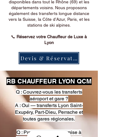
disponibles dans tout le Rhône (69) et les
départements voisins. Nous proposons
également des transferts longue distance
vers la Suisse, la Côte d’Azur, Paris, et les
stations de ski alpines.
📞
Réservez votre Chauffeur de Luxe à
Lyon
Devis & Réservation
RB CHAUFFEUR LYON QCM
Q : Couvrez-vous les transferts
aéroport et gare ?
A : Oui — transferts Lyon Saint-
Exupéry, Part-Dieu, Perrache et
toutes gares régionales.
Q : Proposez-vous une mise à