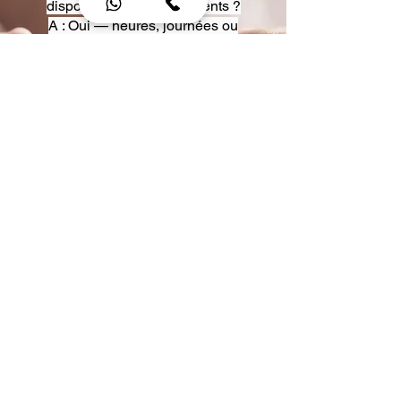
disposition pour événements ?
A : Oui — heures, journées ou
multi-jours, avec véhicules
adaptés (Classe S, Classe V,
van).
Q : Acceptez-vous des contrats
entreprise ou agences ?
A : Oui — nous proposons des
tarifs pro et des formules de
partenariat.
Q : Puis-je demander un véhicule
précis ?
A : Oui — réservez votre type de
véhicule lors de la demande
(Classe S, Classe V, van).