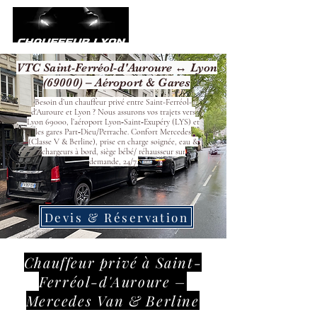
VTC Saint-Ferréol-d'Auroure ↔ Lyon
(69000) – Aéroport & Gares
Besoin d’un chauffeur privé entre Saint-Ferréol-
d'Auroure et Lyon ? Nous assurons vos trajets vers
Lyon 69000, l’aéroport Lyon‑Saint‑Exupéry (LYS) et
les gares Part‑Dieu/Perrache. Confort Mercedes
(Classe V & Berline), prise en charge soignée, eau &
chargeurs à bord, siège bébé/ réhausseur sur
demande, 24/7.
Devis & Réservation
Chauffeur privé à Saint-
Ferréol-d'Auroure –
Mercedes Van & Berline