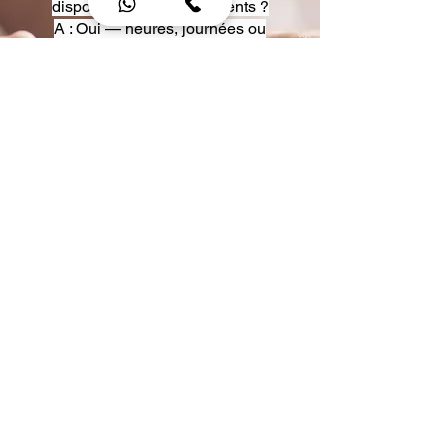
disposition pour événements ?
A : Oui — heures, journées ou
multi-jours, avec véhicules
adaptés (Classe S, Classe V,
van).
Q : Acceptez-vous des contrats
entreprise ou agences ?
A : Oui — nous proposons des
tarifs pro et des formules de
partenariat.
Q : Puis-je demander un véhicule
précis ?
A : Oui — réservez votre type de
véhicule lors de la demande
(Classe S, Classe V, van).