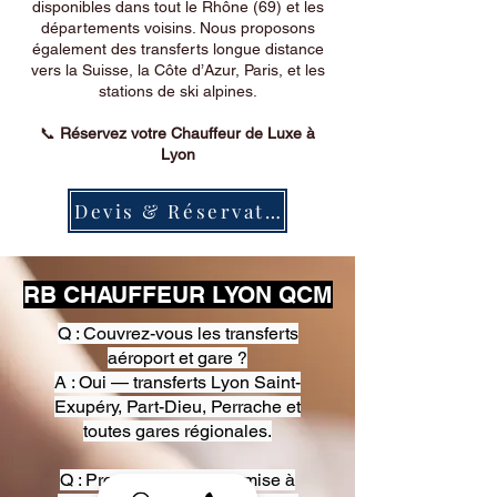
disponibles dans tout le Rhône (69) et les
départements voisins. Nous proposons
également des transferts longue distance
vers la Suisse, la Côte d’Azur, Paris, et les
stations de ski alpines.
📞
Réservez votre Chauffeur de Luxe à
Lyon
Devis & Réservation
RB CHAUFFEUR LYON QCM
Q : Couvrez-vous les transferts
aéroport et gare ?
A : Oui — transferts Lyon Saint-
Exupéry, Part-Dieu, Perrache et
toutes gares régionales.
Q : Proposez-vous une mise à